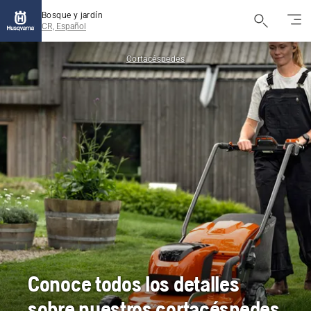
Bosque y jardín
CR, Español
Cortacéspedes
Conoce todos los detalles
sobre nuestros cortacéspedes