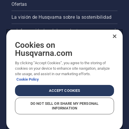
Ofertas
La visión de Husqvarna sobre la sostenibilidad
Información legal de productos
Cookies on
Otros sitios de Husqvarna
Husqvarna.com
AlertLine/Canal de Denúncias
By clicking “Accept Cookies”, you agree to the storing of
cookies on your device to enhance site navigation, analyze
site usage, and assist in our marketing efforts.
Cookie Policy
ACCEPT COOKIES
DO NOT SELL OR SHARE MY PERSONAL
INFORMATION
© Husqvarna AB (publ). Todos los derechos
reservados.