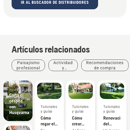
IR AL BUSCADOR DE DISTRIBUIDORES
Artículos relacionados
Paisajismo
Actividad
Recomendaciones
profesional
y
de compra
eventos
Productos
e
innovaciones
Corta el
césped
con
Tutoriales
Tutoriales
Tutoriales
y guías
y guías
y guías
Husqvarna
Cómo
Cómo
Renovación
regar el
crear
del
césped
mantillo
césped y