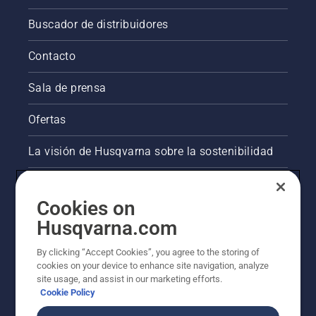
Buscador de distribuidores
Contacto
Sala de prensa
Ofertas
La visión de Husqvarna sobre la sostenibilidad
Información legal de productos
Cookies on
Otros sitios de Husqvarna
Husqvarna.com
By clicking “Accept Cookies”, you agree to the storing of
AlertLine/Canal de Denúncias
cookies on your device to enhance site navigation, analyze
site usage, and assist in our marketing efforts.
Cookie Policy