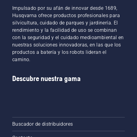
conserva
Impulsado por su afán de innovar desde 1689,
par para
permitir
Husqvarna ofrece productos profesionales para
al
silvicultura, cuidado de parques y jardinería. El
usuario
rendimiento y la facilidad de uso se combinan
preservar
con la seguridad y el cuidado medioambiental en
la
nuestras soluciones innovadoras, en las que los
duración
de la
productos a batería y los robots lideran el
batería
camino.
al cortar
hierba
poco
Descubre nuestra gama
densa.
Solo
tienes
que
pulsar
un botón
en la
Buscador de distribuidores
recortadora
a batería