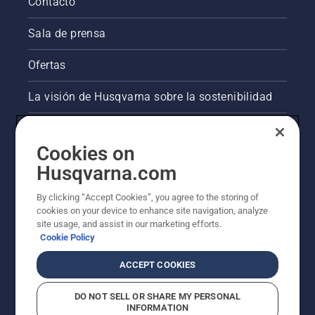
para
Contacto
activar y
desactivar
Sala de prensa
el modo
savE.
Ofertas
La visión de Husqvarna sobre la sostenibilidad
Información legal de productos
Cookies on
Otros sitios de Husqvarna
Husqvarna.com
By clicking “Accept Cookies”, you agree to the storing of
AlertLine/Canal de Denúncias
cookies on your device to enhance site navigation, analyze
site usage, and assist in our marketing efforts.
Cookie Policy
ACCEPT COOKIES
DO NOT SELL OR SHARE MY PERSONAL
INFORMATION