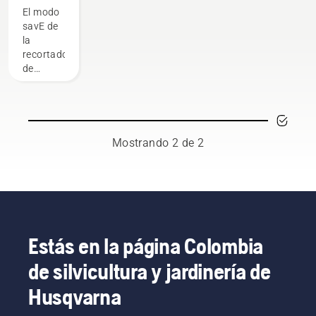
modo
El modo
savE en
savE de
tu
la
recortadora
recortadora
de
de
césped a
césped a
batería
batería
Husqvarna
está
diseñado
Mostrando 2 de 2
para
reducir
las RPM
del
cabezal
de corte
a la
Estás en la página Colombia
máxima
de silvicultura y jardinería de
aceleración,
al
Husqvarna
tiempo
que