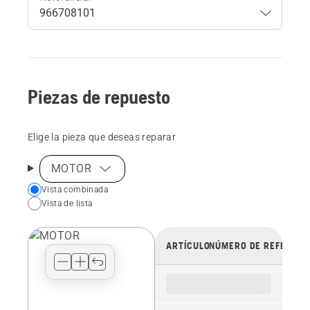
Piezas de repuesto
Elige la pieza que deseas reparar
MOTOR
Choose
Vista combinada
Vista de lista
your
preferred
view
ARTÍCULO
NÚMERO DE REFERENC
type
for
the
spare