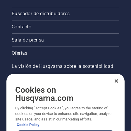
Buscador de distribuidores
Contacto
Sala de prensa
Ofertas
La visión de Husqvarna sobre la sostenibilidad
Información legal de productos
Cookies on
Otros sitios de Husqvarna
Husqvarna.com
By clicking “Accept Cookies”, you agree to the storing of
AlertLine/Canal de Denúncias
cookies on your device to enhance site navigation, analyze
site usage, and assist in our marketing efforts.
Cookie Policy