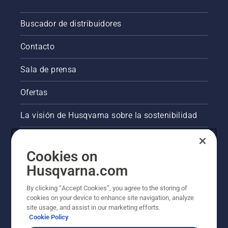
Buscador de distribuidores
Contacto
Sala de prensa
Ofertas
La visión de Husqvarna sobre la sostenibilidad
Información legal de productos
Cookies on
Otros sitios de Husqvarna
Husqvarna.com
By clicking “Accept Cookies”, you agree to the storing of
AlertLine/Canal de Denúncias
cookies on your device to enhance site navigation, analyze
site usage, and assist in our marketing efforts.
Cookie Policy