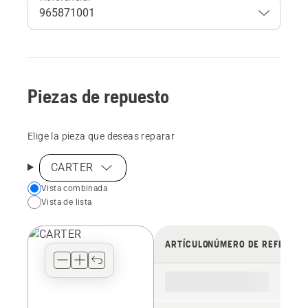
Piezas de repuesto
Elige la pieza que deseas reparar
CARTER
Choose
Vista combinada
Vista de lista
your
preferred
view
ARTÍCULO
NÚMERO DE REFERENC
type
for
the
spare