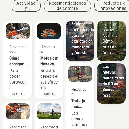
Actividad
Recomendaciones
Productos e
y
de compra
innovaciones
eventos
Soluciones
Equipos
profesionales
Chainsaw
para la
Academy
explotación
Cómo
maderera
talar un
Recomendaciones
Historias
Productos
de
e
y forestal
árbol
e
compra
inspiración
Cómo
Motosierras
innovaciones
escoger
Husqvarna,
Las
la
respaldadas
Para
Nuestro
nuevas
espada
por
poder
deseo de
motosierras
correcta
nuestros
aprovechar
satisfacer
de 90 cc.
para tu
usuarios
al
las
Somos
Historias
motosierra:
desde
máximo
necesidades
e
más.
Algunos
1959
inspiración
tu
reales de
Trabajo
consejos
motosierra
los
más
es
profesionales
rápido y
Las
fundamental
de la
seguro
cosas
que
silvicultura
junto a
van muy
Recomendaciones
Recomendaciones
elijas la
nos ha