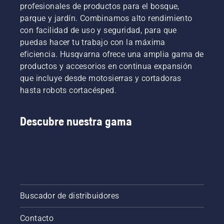
Resultó
profesionales de productos para el bosque,
por el
ser una
parque y jardín. Combinamos alto rendimiento
final.
inversión
con facilidad de uso y seguridad, para que
Durante
rentable.
toda la
puedas hacer tu trabajo con la máxima
El
fase de
eficiencia. Husqvarna ofrece una amplia gama de
operario
investigación
de
productos y accesorios en continua expansión
y
motosierra
que incluye desde motosierras y cortadoras
desarrollo,
Bill
hasta robots cortacésped.
nuestro
Raleigh y
objetivo
sus
principal
compañeros
Descubre nuestra gama
era
trabajan
conseguir
ahora de
que tu
manera
rendimiento
más
sea el
inteligente,
más alto
aplicando
posible.
mejores
técnicas
Buscador de distribuidores
de
trabajo y
Contacto