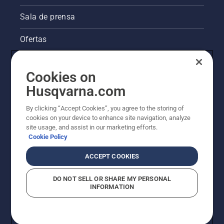
beneficiándose
de una
Sala de prensa
mayor
seguridad
Ofertas
y
ergonomía.
La visión de Husqvarna sobre la sostenibilidad
Cookies on
Información legal de productos
Husqvarna.com
By clicking “Accept Cookies”, you agree to the storing of
Otros sitios de Husqvarna
cookies on your device to enhance site navigation, analyze
site usage, and assist in our marketing efforts.
Cookie Policy
ACCEPT COOKIES
DO NOT SELL OR SHARE MY PERSONAL
INFORMATION
© Husqvarna AB (publ). Todos los derechos