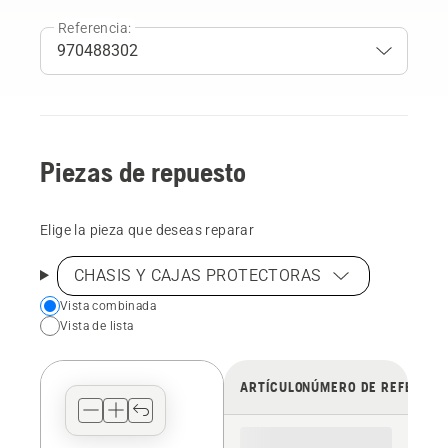
Referencia:
Piezas de repuesto
Elige la pieza que deseas reparar
CHASIS Y CAJAS PROTECTORAS
Choose
Vista combinada
Vista de lista
your
preferred
view
ARTÍCULO
NÚMERO DE REFERENC
type
for