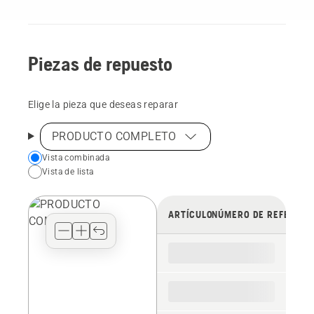
Piezas de repuesto
Elige la pieza que deseas reparar
PRODUCTO COMPLETO
Choose
Vista combinada
Vista de lista
your
preferred
view
ARTÍCULO
NÚMERO DE REFERENC
type
for
the
spare
parts