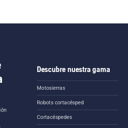
e
Descubre nuestra gama
a
Motosierras
Robots cortacésped
ión
Cortacéspedes
,