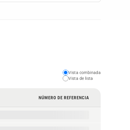
Vista combinada
Choose
Vista de lista
your
preferred
NÚMERO DE REFERENCIA
view
type
for
the