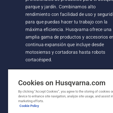
parque y jardín. Combinamos alto
rendimiento con facilidad de uso y segurid
para que puedas hacer tu trabajo con la
máxima eficiencia. Husqvarna ofrece una
amplia gama de productos y accesorios e
continua expansión que incluye desde
motosierras y cortadoras hasta robots
cortacésped.
Cookies on Husqvarna.com
By clicking “Accept Cookies”, you agree to the storing of cookies o
device to enhance site navigation, analyze site usage, and assist in
© Husqvarna AB (publ). Todos los derechos re
marketing efforts.
Cookie Policy
Política de cookies
Términos de uso
Política de priv