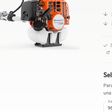
Sel
Para
una 
Re