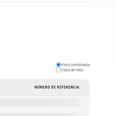
Vista combinada
Choose
Vista de lista
your
preferred
NÚMERO DE REFERENCIA
view
type
for
the