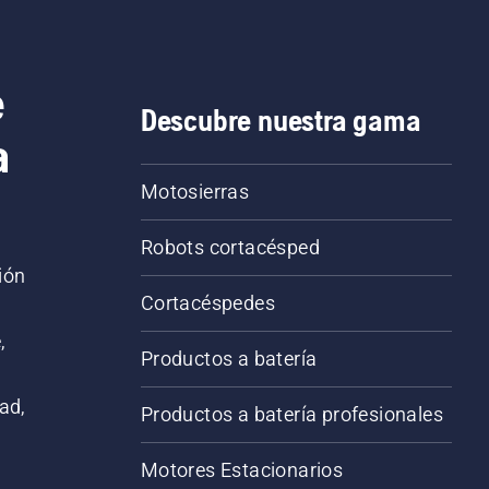
e
Descubre nuestra gama
a
Motosierras
Robots cortacésped
ión
Cortacéspedes
,
Productos a batería
ad,
Productos a batería profesionales
Motores Estacionarios