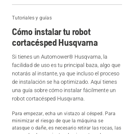
Guía de vídeo
1. Coloca la estación de carga
Tutoriales y guías
2. Carga la batería
Cómo instalar tu robot
3. Distribuye el cable delimitador
4. Distribuye el cable guía
cortacésped Husqvarna
5. Relájate
Piezas y accesorios de instalación
Si tienes un Automower® Husqvarna, la
facilidad de uso es tu principal baza, algo que
notarás al instante, ya que incluso el proceso
de instalación se ha optimizado. Aquí tienes
una guía sobre cómo instalar fácilmente un
robot cortacésped Husqvarna.
Para empezar, echa un vistazo al césped. Para
minimizar el riesgo de que la máquina se
atasque o dañe, es necesario retirar las rocas, las