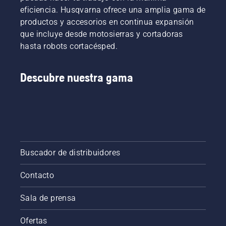
trabajo.
de
eficiencia. Husqvarna ofrece una amplia gama de
Su uso
apoyo a
productos y accesorios en continua expansión
liberaría
la
mucho
biodiversidad
que incluye desde motosierras y cortadoras
tiempo
local.
hasta robots cortacésped.
valioso a
También
muchos
nos
clubes
hemos
Descubre nuestra gama
de
comprometid
fútbol.
a evitar
que
nuestros
productos
causen
accidentes
Buscador de distribuidores
a
pequeños
animales.
Contacto
Sala de prensa
Ofertas