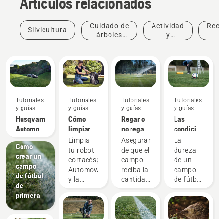
Artículos relacionados
Cuidado de
Actividad
Re
Silvicultura
árboles
y
profesional
eventos
Tutoriales
Tutoriales
Tutoriales
Tutoriales
y guías
y guías
y guías
y guías
Husqvarna
Cómo
Regar o
Las
Automower®
Tutoriales
limpiar
no regar
condiciones
-
y guías
tu
el campo,
perfectas
Limpia
Asegurarse
La
Cómo
Preguntas
Automower®
esa es la
para
tu robot
de que el
dureza
crear un
frecuentes
Husqvarna
cuestión
partidos
cortacésped
campo
de un
campo
de fútbol
Automower®
reciba la
campo
de fútbol
rápidos y
y la
cantidad
de fútbol
de
divertidos
estación
adecuada
puede
primera
de carga
de agua
influir
regularmente
es
enormemente
para
fundamental
en los