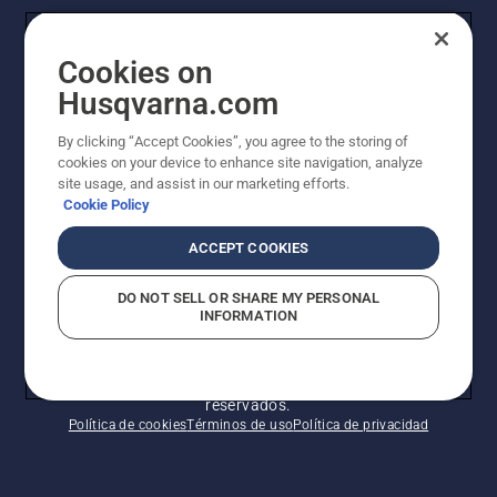
La visión de Husqvarna sobre la sostenibilidad
Cookies on
Información legal de productos
Husqvarna.com
By clicking “Accept Cookies”, you agree to the storing of
Otros sitios de Husqvarna
cookies on your device to enhance site navigation, analyze
site usage, and assist in our marketing efforts.
Cookie Policy
ACCEPT COOKIES
DO NOT SELL OR SHARE MY PERSONAL
INFORMATION
© Husqvarna AB (publ). Todos los derechos
reservados.
Política de cookies
Términos de uso
Política de privacidad