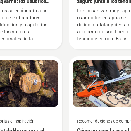
qvarna: los usuarios
seguro junto a los tendi
 exigentes
eléctricos
os seleccionado a un
Las cosas van muy rápi
po de embajadores
cuando los equipos se
lificados y respetados
dedican a talar y desram
re los mejores
a lo largo de una línea d
fesionales de la
tendido eléctrico. Es un
icultura y la jardinería de
trabajo duro que requier
o el mundo. Son nuestro
una gran precisión en to
ipo H. Y son nuestros
momento. Gerry Breton,
arios más exigentes.
director de seguridad de
Lucas Tree Experts, se
decidió desde el primer
momento a invertir en
motosierras Husqvarna
equipadas con el exclus
freno de cadena TrioBra
Resultó ser una inversió
orias e inspiración
Recomendaciones de comp
rentable. El operario de
ut de Husqvarna: el
Cómo escoger la espad
motosierra Bill Raleigh y