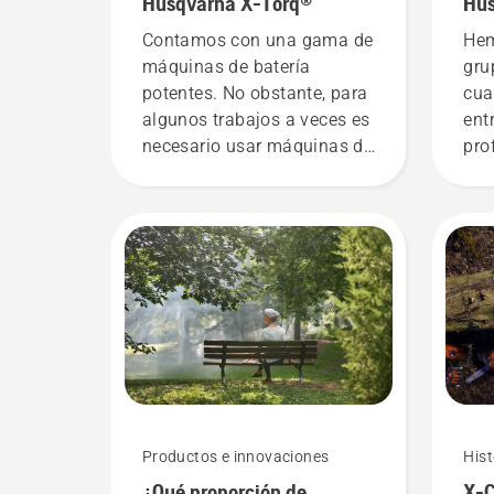
Husqvarna X-Torq®
Hus
más
Contamos con una gama de
Hem
máquinas de batería
gru
potentes. No obstante, para
cua
algunos trabajos a veces es
ent
necesario usar máquinas de
pro
gasolina. Nuestra
silv
tecnología X-Torq®
tod
proporciona la potencia y el
equ
par que necesitas gracias a
usu
una combustión muy
eficiente.
Productos e innovaciones
Hist
¿Qué proporción de
X-C