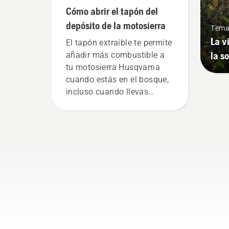
Cómo abrir el tapón del
depósito de la motosierra
Tema
La v
El tapón extraíble te permite
la s
añadir más combustible a
tu motosierra Husqvarna
cuando estás en el bosque,
incluso cuando llevas
guantes. Presiona el tapón y
gíralo con la mano o usa un
destornillador si es
necesario.