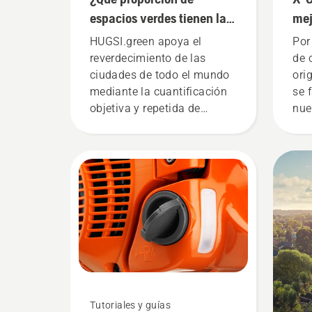
espacios verdes tienen las
mej
ciudades de todo el
HUGSI.green apoya el
Por
mundo?
reverdecimiento de las
de 
ciudades de todo el mundo
ori
mediante la cuantificación
se 
objetiva y repetida de
nue
indicadores clave sobre
Hus
espacios verdes de las
pre
zonas urbanas de cientos
en 
de ciudades en más de
com
60 países por todo el
Dur
planeta.
inv
nue
era
ren
pos
Tutoriales y guías