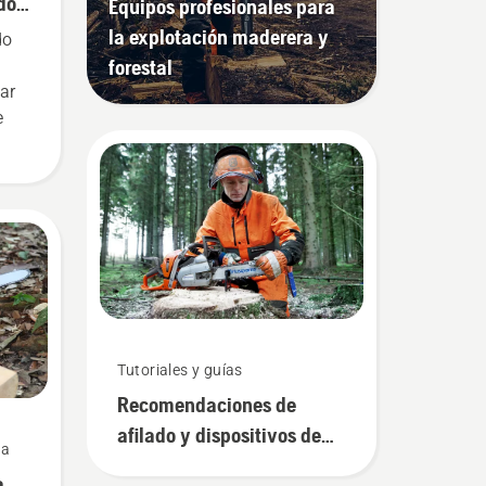
dos
Equipos profesionales para
la explotación maderera y
do
forestal
ar
e
e
do
Tutoriales y guías
ivo
Recomendaciones de
ke.
n
afilado y dispositivos de
ra
afilado
a
 sus