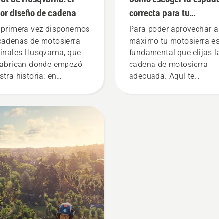
compañeros trabajan ah
or diseño de cadena
correcta para tu
de manera más inteligen
motosierra: Algunos
 primera vez disponemos
Para poder aprovechar a
aplicando mejores técni
consejos
cadenas de motosierra
máximo tu motosierra e
de trabajo y beneficiánd
ginales Husqvarna, que
fundamental que elijas l
de una mayor seguridad
fabrican donde empezó
cadena de motosierra
ergonomía.
stra historia: en
adecuada. Aquí te
kvarna, Suecia. ¿Te
indicamos algunos
guntas por qué? Bueno,
aspectos que debes tene
realidad la historia
cuenta.
ienza por el final.
ante toda la fase de
estigación y desarrollo,
stro objetivo principal
 conseguir que tu
dimiento sea el más alto
ible.