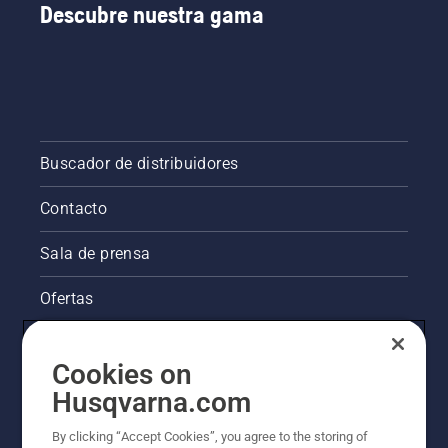
Descubre nuestra gama
Buscador de distribuidores
Contacto
Sala de prensa
Ofertas
La visión de Husqvarna sobre la sostenibilidad
Cookies on
Información legal de productos
Husqvarna.com
By clicking “Accept Cookies”, you agree to the storing of
Otros sitios de Husqvarna