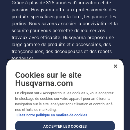
Grâce à plus de 325 années d'innovation et de
passion, Husqvarna offre aux professionnels des
produits spécialisés pour la forêt, les parcs et les
jardins. Nous savons associer la convivialité et la
sécurité pour vous permettre de réaliser vos
travaux avec efficacité. Husqvarna propose une
large gamme de produits et d'accessoires, des
tronçonneuses, des découpeuses et des robots
tondeuses.
Cookies sur le site
Husqvarna.com
Husqvarna Group
En cliquant sur « Accepter tous les cookies », vous acceptez
Autres sites Husqvarna
le stockage de cookies sur votre appareil pour améliorer la
navigation sur le site, analyser son utilisation et contribuer à
nos efforts de marketing.
Lisez notre politique en matière de cookies
ACCEPTER LES COOKIES