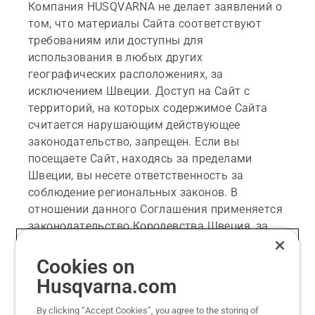
Компания HUSQVARNA не делает заявлений о
том, что материалы Сайта соответствуют
требованиям или доступны для
использования в любых других
географических расположениях, за
исключением Швеции. Доступ на Сайт с
территорий, на которых содержимое Сайта
считается нарушающим действующее
законодательство, запрещен. Если вы
посещаете Сайт, находясь за пределами
Швеции, вы несете ответственность за
соблюдение региональных законов. В
отношении данного Соглашения применяется
законодательство Королевства Швеция, за
исключением случаев, где одни положения
Соглашения по закону исключают другие.
Cookies on
Окружной суд Стокгольма является
Husqvarna.com
исключительной юрисдикцией в случае
первичного возникновения спора в связи с
By clicking “Accept Cookies”, you agree to the storing of