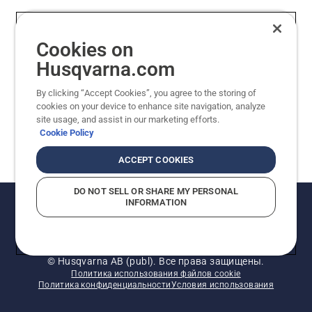
Уважаемые покупатели!
Cookies on
Компания Husqvarna приняла решение
Husqvarna.com
остановить продажи в России с 1 января 2023
года. Информацию о гарантийном
By clicking “Accept Cookies”, you agree to the storing of
обслуживании вы можете получить в разделе
cookies on your device to enhance site navigation, analyze
«
Помощь
»
site usage, and assist in our marketing efforts.
Cookie Policy
ACCEPT COOKIES
DO NOT SELL OR SHARE MY PERSONAL
INFORMATION
© Husqvarna AB (publ). Все права защищены.
Политика использования файлов cookie
Политика конфиденциальности
Условия использования