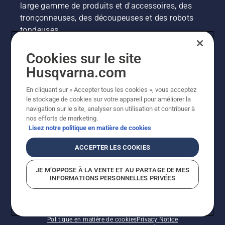
large gamme de produits et d'accessoires, des
tronçonneuses, des découpeuses et des robots
tondeuses.
Cookies sur le site
Husqvarna.com
Husqvarna Group
En cliquant sur « Accepter tous les cookies », vous acceptez
Autres sites Husqvarna
le stockage de cookies sur votre appareil pour améliorer la
navigation sur le site, analyser son utilisation et contribuer à
nos efforts de marketing.
Lisez notre politique en matière de cookies
ACCEPTER LES COOKIES
JE M’OPPOSE À LA VENTE ET AU PARTAGE DE MES
INFORMATIONS PERSONNELLES PRIVÉES
© Husqvarna AB (publ). Tous droits réservés. Les prix
indiqués sont des prix de vente conseillés.
Politique en matière de cookies
Privacy Notice