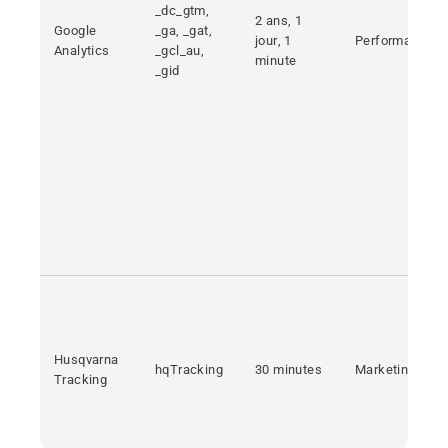
_dc_gtm,
2 ans, 1
Google
_ga, _gat,
jour, 1
Performances
Analytics
_gcl_au,
minute
_gid
Husqvarna
hqTracking
30 minutes
Marketing
Tracking