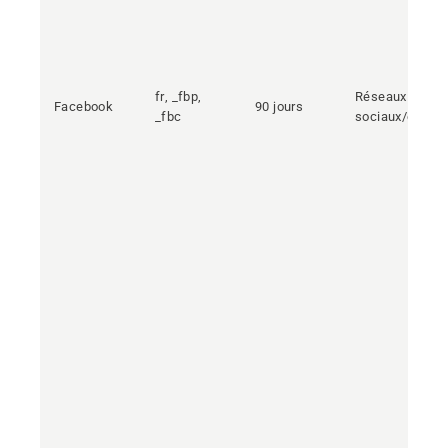
fr, _fbp,
Réseaux
Facebook
90 jours
_fbc
sociaux/extern