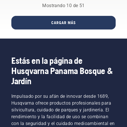
de
cero
esquinas
y verde.
adquirir
Mostrando 10 de 51
decidir
que
Deja que
una
cuál es
reduce la
Husqvarna
nueva
la
necesidad
te
motoazada.
CARGAR MÁS
motosierra
de
muestre
perfecta
recortar
cómo
para ti.
posteriormente.
hacerlo.
Aquí van
algunas
sugerencias
Estás en la página de
sobre lo
que
Husqvarna Panama Bosque &
debes
considerar
Jardín
al
comprar
un
Impulsado por su afán de innovar desde 1689,
nuevo
Husqvarna ofrece productos profesionales para
cortacésped
silvicultura, cuidado de parques y jardinería. El
de giro
rendimiento y la facilidad de uso se combinan
cero.
con la seguridad y el cuidado medioambiental en