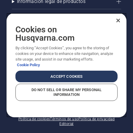
Información legal de productos
Otros sitios de Husqvarna
Cookies on
AlertLine/Canal de Denúncias
Husqvarna.com
La visión de Husqvarna sobre la sostenibilidad
By clicking “Accept Cookies”, you agree to the storing of
cookies on your device to enhance site navigation, analyze
site usage, and assist in our marketing efforts.
Cookie Policy
ACCEPT COOKIES
DO NOT SELL OR SHARE MY PERSONAL
INFORMATION
© Husqvarna AB (publ). Todos los derechos
reservados.
Política de cookies
Términos de uso
Política de privacidad
Editorial