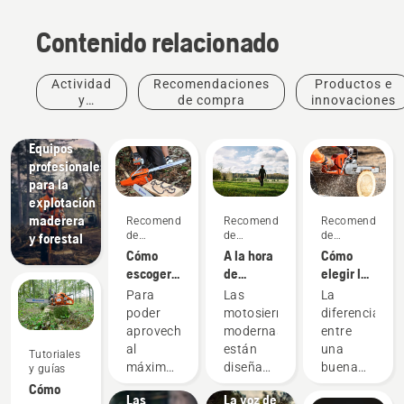
Contenido relacionado
Actividad
Recomendaciones
Productos e
y
de compra
innovaciones
eventos
Soluciones
Equipos
profesionales
para la
explotación
maderera
Recomendaciones
Recomendaciones
Recomendacion
de
de
de
y forestal
compra
compra
compra
Cómo
A la hora
Cómo
escoger
de
elegir la
Historias
la
comprar
mejor
e
Para
Las
La
espada
una
motosierra
inspiración
poder
motosierras
diferencia
correcta
motosierra,
Charlas
para tus
aprovechar
modernas
entre
para tu
hay que
Husqvarna
necesidades
Productos
al
están
una
Tutoriales
motosierra:
tener en
sobre
e
máximo
diseñadas
buena
y guías
Algunos
cuenta
árboles:
innovaciones
tu
para
motosierra
Cómo
consejos
Las
estas
La voz de
motosierra
adaptarse
y la