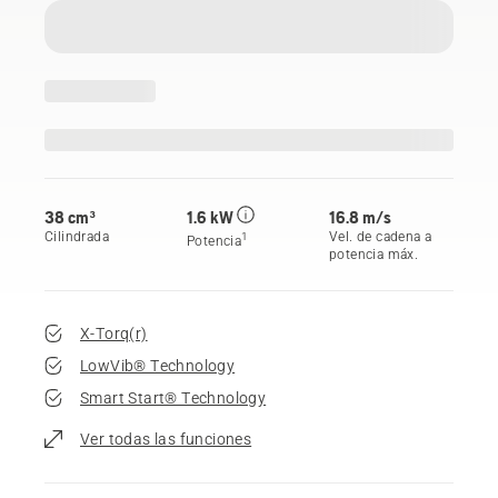
38 cm³
1.6 kW
16.8 m/s
Cilindrada
Vel. de cadena a
1
Potencia
potencia máx.
X-Torq(r)
LowVib® Technology
Smart Start® Technology
Ver todas las funciones