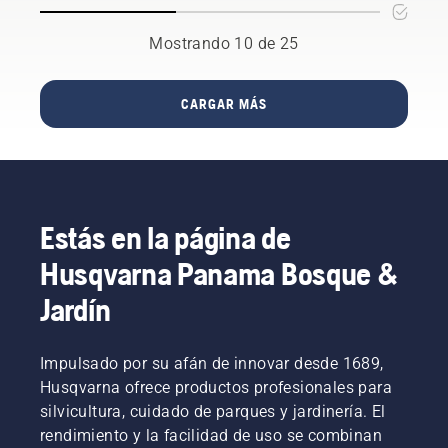
mejores
el
motosierra
esta
y más
tamaño
Husqvarna
guía,
Mostrando 10 de 25
innovadoras
y el tipo
cuando
hemos
motosierras
de
estás en
recopilado
del
motosierra
el
algunos
CARGAR MÁS
mundo.
adecuado.
bosque,
consejos
incluso
para
cuando
arrancar
llevas
una
guantes.
motosierra.
Presiona
Estás en la página de
el tapón
y gíralo
Husqvarna Panama Bosque &
con la
mano o
Jardín
usa un
destornillador
si es
Impulsado por su afán de innovar desde 1689,
necesario.
Husqvarna ofrece productos profesionales para
silvicultura, cuidado de parques y jardinería. El
rendimiento y la facilidad de uso se combinan