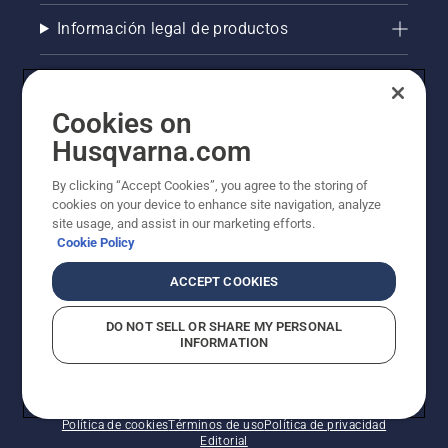
Información legal de productos
Otros sitios de Husqvarna
Cookies on
AlertLine/Canal de Denúncias
Husqvarna.com
La visión de Husqvarna sobre la sostenibilidad
By clicking “Accept Cookies”, you agree to the storing of
cookies on your device to enhance site navigation, analyze
site usage, and assist in our marketing efforts.
Cookie Policy
ACCEPT COOKIES
DO NOT SELL OR SHARE MY PERSONAL
INFORMATION
© Husqvarna AB (publ). Todos los derechos
reservados.
Política de cookies
Términos de uso
Política de privacidad
Editorial