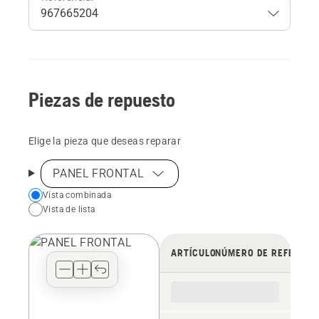
Piezas de repuesto
Elige la pieza que deseas reparar
PANEL FRONTAL
Choose
Vista combinada
Vista de lista
your
preferred
view
ARTÍCULO
NÚMERO DE REFERENC
type
for
the
spare