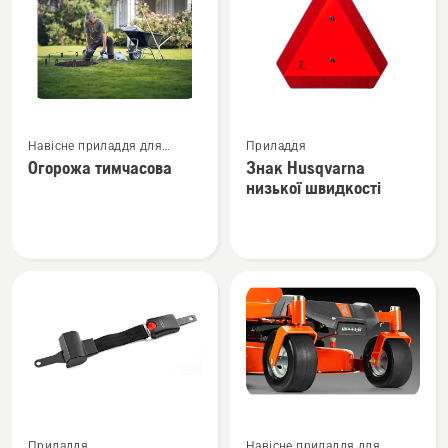
Переглянути
Переглянути
Навісне приладдя для
Приладдя
більше
більше
роботизованої
Огорожа тимчасова
Знак Husqvarna
деталей
деталей
газонокосарки
низької швидкості
про
про
Огорожа
Знак
тимчасова
Husqvarna
низької
швидкості
Переглянути
Переглянути
Приладдя
Навісне приладдя для