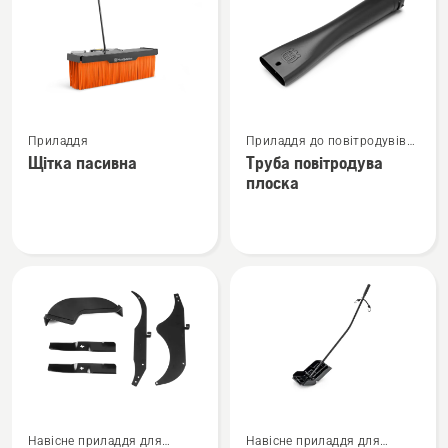
вироби
Переглянути
Переглянути
Приладдя
Приладдя до повітродувів
більше
більше
для листя
Щітка пасивна
Труба повітродува
деталей
деталей
плоска
про
про
Щітка
Труба
пасивна
повітродува
плоска
Переглянути
Переглянути
Навісне приладдя для
Навісне приладдя для
більше
більше