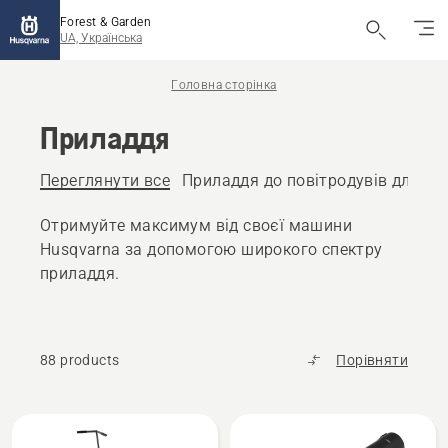
Forest & Garden
UA, Українська
Головна сторінка
Приладдя
Переглянути все
Приладдя до повітродувів для ли
Отримуйте максимум від своєї машини
Husqvarna за допомогою широкого спектру
приладдя.
88 products
Порівняти
Всі