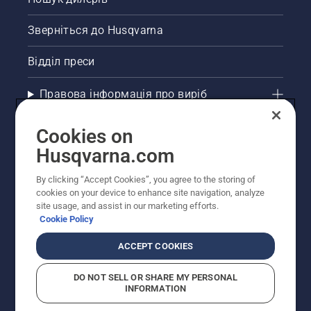
Зверніться до Husqvarna
Відділ преси
Правова інформація про виріб
Інші сайти Husqvarna
Cookies on
Husqvarna.com
Рекомендовані інтернет-магазини
By clicking “Accept Cookies”, you agree to the storing of
cookies on your device to enhance site navigation, analyze
site usage, and assist in our marketing efforts.
Cookie Policy
ACCEPT COOKIES
DO NOT SELL OR SHARE MY PERSONAL
INFORMATION
© Husqvarna AB (publ). Усі права захищено.