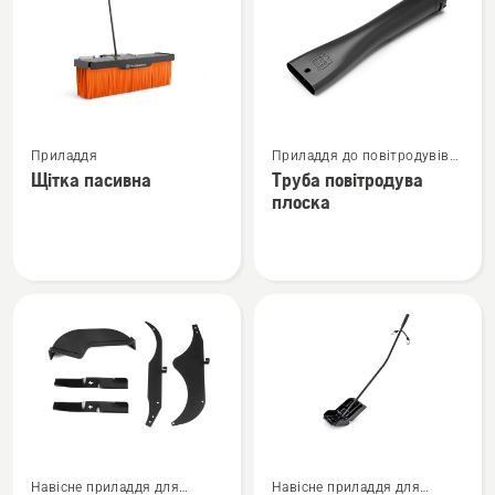
вироби
Переглянути
Переглянути
Приладдя
Приладдя до повітродувів
більше
більше
для листя
Щітка пасивна
Труба повітродува
деталей
деталей
плоска
про
про
Щітка
Труба
пасивна
повітродува
плоска
Переглянути
Переглянути
Навісне приладдя для
Навісне приладдя для
більше
більше