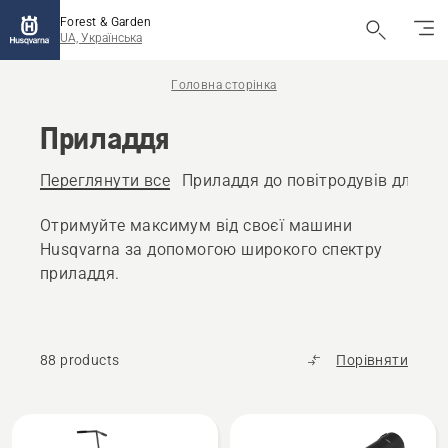
Forest & Garden
UA, Українська
Головна сторінка
Приладдя
Переглянути все
Приладдя до повітродувів для ли
Отримуйте максимум від своєї машини
Husqvarna за допомогою широкого спектру
приладдя.
88 products
Порівняти
Всі