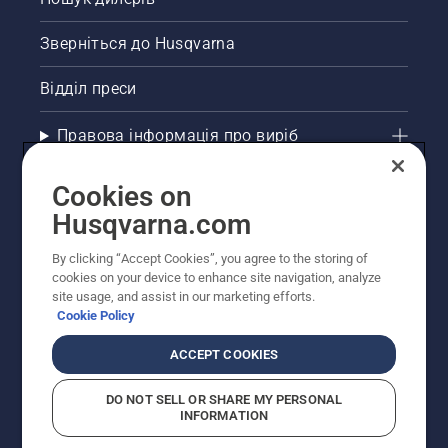
Зверніться до Husqvarna
Відділ преси
Правова інформація про виріб
Інші сайти Husqvarna
Cookies on
Husqvarna.com
Рекомендовані інтернет-магазини
By clicking “Accept Cookies”, you agree to the storing of
cookies on your device to enhance site navigation, analyze
site usage, and assist in our marketing efforts.
Cookie Policy
ACCEPT COOKIES
DO NOT SELL OR SHARE MY PERSONAL
INFORMATION
© Husqvarna AB (publ). Усі права захищено.