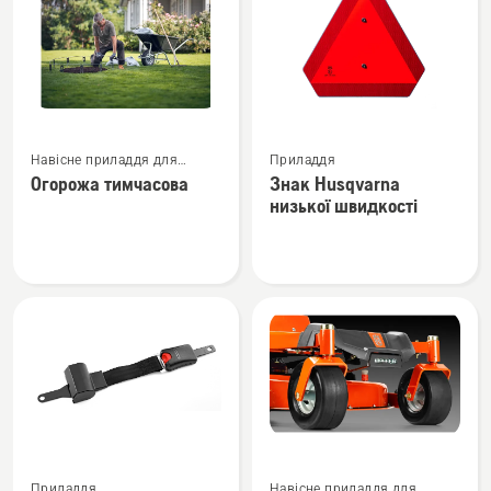
Переглянути
Переглянути
Навісне приладдя для
Приладдя
більше
більше
роботизованої
Огорожа тимчасова
Знак Husqvarna
деталей
деталей
газонокосарки
низької швидкості
про
про
Огорожа
Знак
тимчасова
Husqvarna
низької
швидкості
Переглянути
Переглянути
Приладдя
Навісне приладдя для