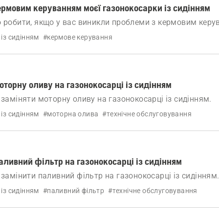
ермовим керуванням моєї газонокосарки із сидінням
о робити, якщо у вас виникли проблеми з кермовим кер
із сидінням.
 із сидінням
#кермове керування
оторну оливу на газонокосарці із сидінням
 заміняти моторну оливу на газонокосарці із сидінням.
 із сидінням
#моторна олива
#технічне обслуговування
аливний фільтр на газонокосарці із сидінням
 замінити паливний фільтр на газонокосарці із сидінням
 із сидінням
#паливний фільтр
#технічне обслуговування