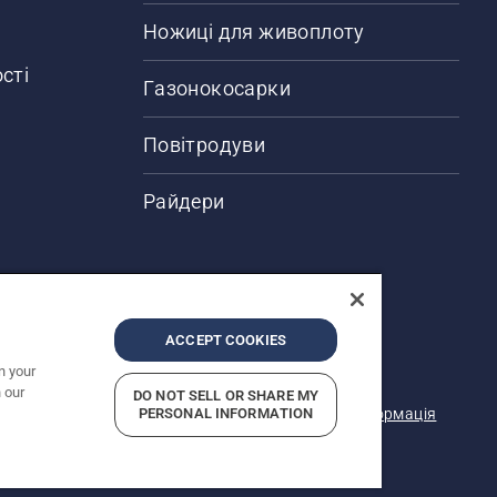
Ножиці для живоплоту
сті
Газонокосарки
Повітродуви
Райдери
ACCEPT COOKIES
n your
 Зазначено рекомендовані роздрібні ціни.
 our
DO NOT SELL OR SHARE MY
я
Примітка щодо конфіденційності
PERSONAL INFORMATION
Юридична інформація
звітність