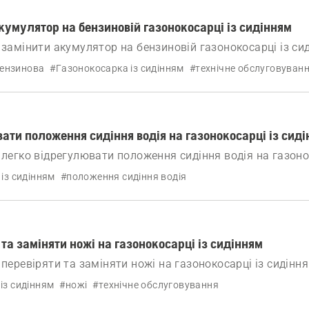
кумулятор на бензиновій газонокосарці із сидінням
 замінити акумулятор на бензиновій газонокосарці із си
 кроків.
ензинова
#Газонокосарка із сидінням
#технічне обслуговуван
ати положення сидіння водія на газонокосарці із сид
 легко відрегулювати положення сидіння водія на газоно
 із сидінням
#положення сидіння водія
 та заміняти ножі на газонокосарці із сидінням
 перевіряти та заміняти ножі на газонокосарці із сидіння
із сидінням
#ножі
#технічне обслуговування