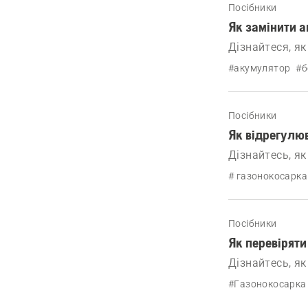
Посібники
Як замінити а
Дізнайтеся, як
кілька простих
#акумулятор
#б
Посібники
Як відрегулюв
Дізнайтесь, як
сидінням.
# газонокосарка
Посібники
Як перевіряти
Дізнайтесь, як
#Газонокосарка 