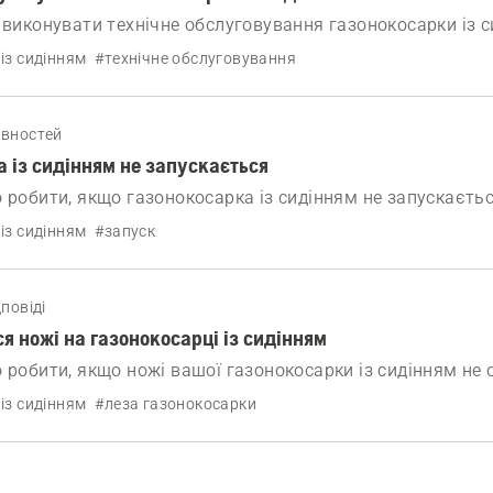
 виконувати технічне обслуговування газонокосарки із с
із сидінням
#технічне обслуговування
авностей
 із сидінням не запускається
 робити, якщо газонокосарка із сидінням не запускаєтьс
із сидінням
#запуск
повіді
я ножі на газонокосарці із сидінням
о робити, якщо ножі вашої газонокосарки із сидінням не
із сидінням
#леза газонокосарки