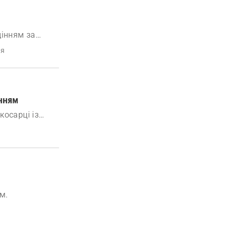
дінням за
ня
інням
косарці із
м.