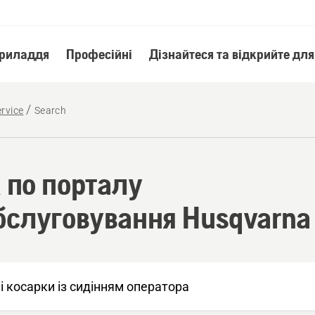
приладдя
Професійні
Дізнайтеся та відкрийте для
rvice
Search
 по порталу
бслуговування Husqvarna