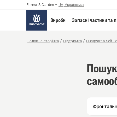
Forest & Garden
–
UA, Українська
Вироби
Запасні частини та 
Головна сторінка
Підтримка
Husqvarna Self-Se
Пошук
самоо
How
can
we