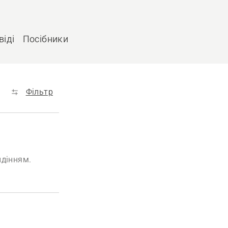
віді
Посібники
Фільтр
идінням.