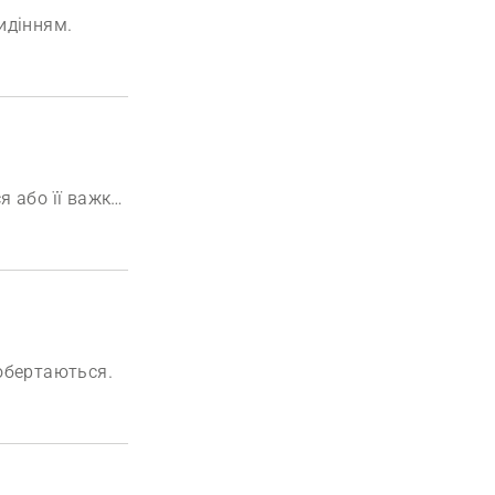
идінням.
я або її важко
 обертаються.