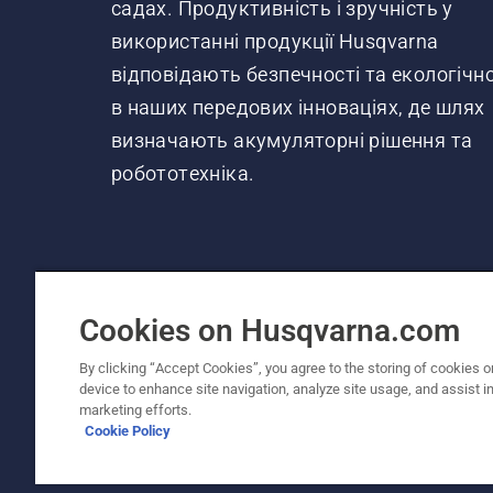
садах. Продуктивність і зручність у
використанні продукції Husqvarna
відповідають безпечності та екологічно
в наших передових інноваціях, де шлях
визначають акумуляторні рішення та
робототехніка.
Cookies on Husqvarna.com
By clicking “Accept Cookies”, you agree to the storing of cookies o
© Husqvarna AB (publ). Усі права захищено.
device to enhance site navigation, analyze site usage, and assist in
marketing efforts.
Політика щодо файлів cookie
Умови використанн
Cookie Policy
Повідомляйте про підозру в порушенні
Фінансова 