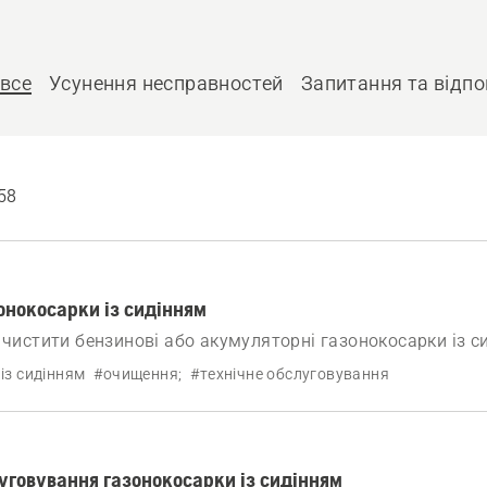
все
Усунення несправностей
Запитання та відпо
58
онокосарки із сидінням
 чистити бензинові або акумуляторні газонокосарки із с
із сидінням
#очищення;
#технічне обслуговування
уговування газонокосарки із сидінням