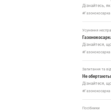
Дізнайтесь, як
#Газонокосарка 
Усунення неспр
Газонокосарка
Дізнайтеся, що
запустити.
#Газонокосарка 
Запитання та від
Не обертаютьс
Дізнайтеся, щ
#Газонокосарка 
Посібники