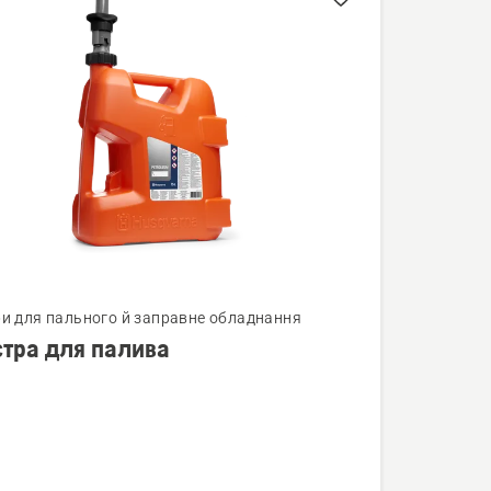
нути
ри для пального й заправне обладнання
стра для палива
а