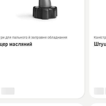
янути
Перегля
три для пального й заправне обладнання
Каніст
більше
цер масляний
Штуц
й
деталей
про
р
Штуцер
ний
маслян
зимови