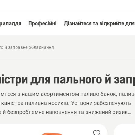
приладдя
Професійні
Дізнайтеся та відкрийте для
го й заправне обладнання
істри для пального й за
мтеся з нашим асортиментом паливо банок, палив
і каністра паливна носиків. Усі вони забезпечують
 й безпроблемне наповнення та знижений ризик
ового проливання.