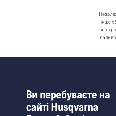
Незалеж
інше о
каністра
паливо
палив
перенос
забе
заправ
Ви перебуваєте на
сайті Husqvarna