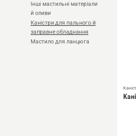
виро
Інші мастильні матеріали
й оливи
Каністри для пального й
заправне обладнання
Мастило для ланцюга
Перегл
Каніс
більше
Кан
детале
про
Каніст
для