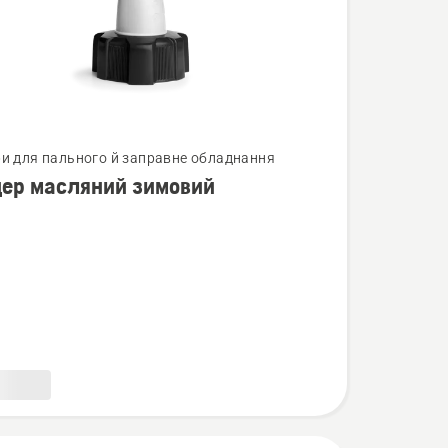
нути
ри для пального й заправне обладнання
ер масляний зимовий
ий
й