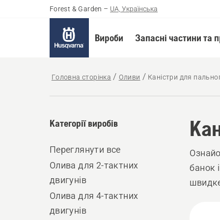
Forest & Garden
–
UA, Українська
Вироби
Запасні частини та 
Головна сторінка
Оливи
Каністри для пально
Кан
Категорії виробів
Переглянути все
Ознайо
Олива для 2-тактних
банок 
двигунів
швидке
Олива для 4-тактних
випадк
Всі
двигунів