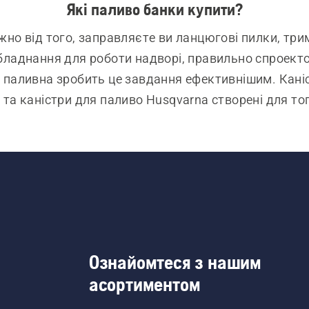
Які паливо банки купити?
но від того, заправляєте ви ланцюгові пилки, трим
бладнання для роботи надворі, правильно спроекто
 паливна зробить це завдання ефективнішим. Каніс
 та каністри для паливо Husqvarna створені для тог
о заправляти пальне простіше та зручніше. Банки л
ити завдяки вбудованому рукоятка, а конструкція 
зпечує оптимальний потік паливо, дозволяючи шви
ляти машини, допомагаючи зменшити розбризкуван
непотрібні відходи.
Ознайомтеся з нашим
асортиментом