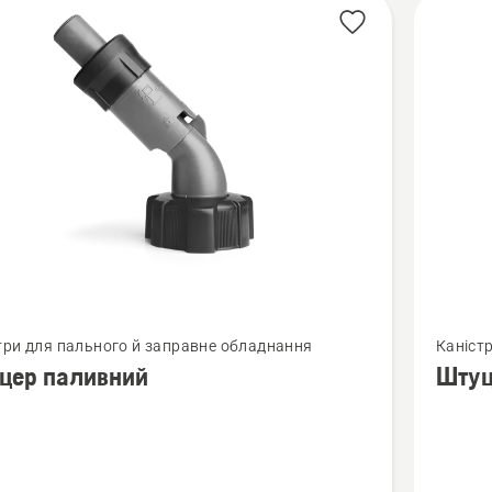
янути
Перегля
три для пального й заправне обладнання
Каніст
більше
цер паливний
Штуц
й
деталей
про
р
Штуцер
ний
паливн