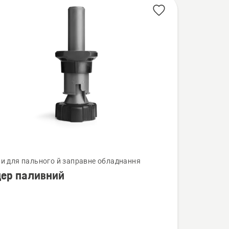
нути
ри для пального й заправне обладнання
ер паливний
ий