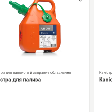
би
янути
Перегля
три для пального й заправне обладнання
Каніст
більше
істра для палива
Кані
й
деталей
про
ра
Каністр
для