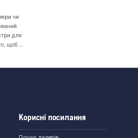
ери чи 
ваний 
три для 
о, щоб 
егко 
носика 
дко 
ня та 
Корисні посилання
Пошук дилерів