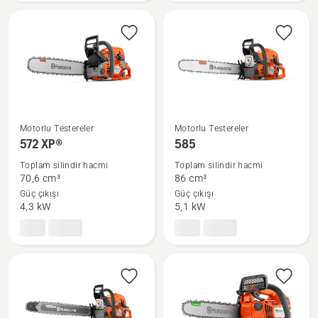
görün
görün
Motorlu Testereler
Motorlu Testereler
572 XP®
585
572 XP®
585
hakkında
hakkında
Toplam silindir hacmi
Toplam silindir hacmi
daha
daha
70,6 cm³
86 cm³
fazla
fazla
Güç çıkışı
Güç çıkışı
ayrıntı
ayrıntı
4,3 kW
5,1 kW
görün
görün