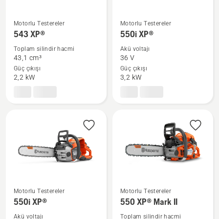
Motorlu Testereler
Motorlu Testereler
543 XP®
550i
543 XP®
550i XP®
hakkında
XP®
Toplam silindir hacmi
Akü voltajı
daha
hakkında
43,1 cm³
36 V
fazla
daha
Güç çıkışı
Güç çıkışı
ayrıntı
fazla
2,2 kW
3,2 kW
görün
ayrıntı
görün
Motorlu Testereler
Motorlu Testereler
550i
550 XP®
550i XP®
550 XP® Mark II
XP®
Mark
Akü voltajı
Toplam silindir hacmi