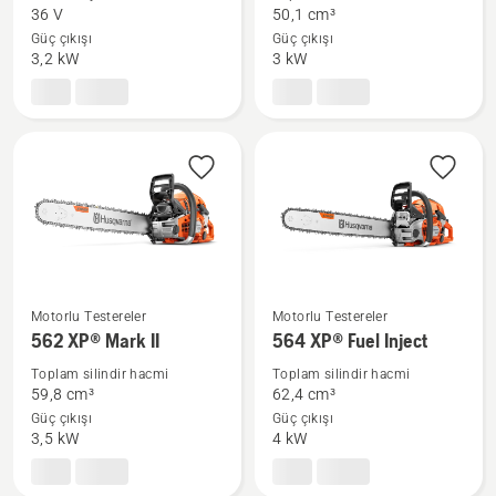
hakkında
II
36 V
50,1 cm³
daha
hakkında
Güç çıkışı
Güç çıkışı
fazla
daha
3,2 kW
3 kW
ayrıntı
fazla
görün
ayrıntı
görün
Motorlu Testereler
Motorlu Testereler
562 XP®
564 XP®
562 XP® Mark II
564 XP® Fuel Inject
Mark
Fuel
Toplam silindir hacmi
Toplam silindir hacmi
II
Inject
59,8 cm³
62,4 cm³
hakkında
hakkında
Güç çıkışı
Güç çıkışı
daha
daha
3,5 kW
4 kW
fazla
fazla
ayrıntı
ayrıntı