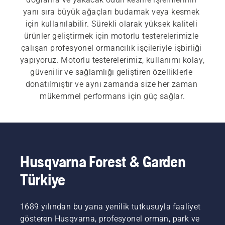
yanı sıra büyük ağaçları budamak veya kesmek 
için kullanılabilir. Sürekli olarak yüksek kaliteli 
ürünler geliştirmek için motorlu testerelerimizle 
çalışan profesyonel ormancılık işçileriyle işbirliği 
yapıyoruz. Motorlu testerelerimiz, kullanımı kolay, 
güvenilir ve sağlamlığı geliştiren özelliklerle 
donatılmıştır ve aynı zamanda size her zaman 
mükemmel performans için güç sağlar.
Elektrikli ve akülü motorlu testerelerimiz
 ve 
benzinli motorlu testerelerimiz
 için hızlı ve kolay 
çalıştırma vazgeçilmez bir özelliktir. Her motorlu 
testere, müşteri ihtiyacını karşılamak için bir 
Husqvarna Forest & Garden
düğmeye basılmasıyla veya bir ipin kolayca 
Türkiye
çekilmesiyle çalışır.  Geniş ürün serimizde ayrıca 
profesyonel motorlu testerelerimiz
 ve 
ağaç 
uzmanı motorlu testerelerimiz
 de bulunur.
1689 yılından bu yana yenilik tutkusuyla faaliyet
gösteren Husqvarna, profesyonel orman, park ve