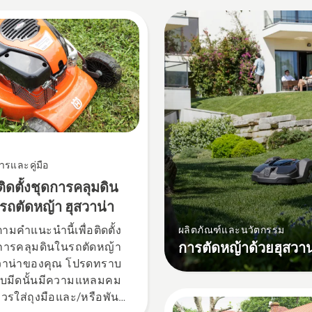
การและคู่มือ
ีติดตั้งชุดการคลุมดิน
รถตัดหญ้า ฮุสวาน่า
ามคำแนะนำนี้เพื่อติดตั้ง
ผลิตภัณฑ์และนวัตกรรม
การตัดหญ้าด้วยฮุสวาน
การคลุมดินในรถตัดหญ้า
วาน่าของคุณ โปรดทราบ
ใบมีดนั้นมีความแหลมคม
ควรใส่ถุงมือและ/หรือพัน