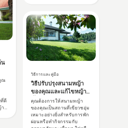
ลงเหลือเป็นแผ่นบาง เป็นไป
ได้หรือไม่ เราได้ปรึกษาผู้ที่
ช่ำชองในธุรกิจด้านนี้เพื่อหา
คำตอบ
ต้น
วิธีการและคู่มือ
คุณ
วิธีปรับปรุงสนามหญ้า
ของคุณและแก้ไขหญ้าที่
ขึ้นไม่ปะติดปะต่อกัน
ี่ดี
คุณต้องการให้สนามหญ้า
้า
ของคุณเป็นสถานที่เขียวชอุ่ม
เหมาะอย่างยิ่งสำหรับการพัก
ผ่อนหรือทำกิจกรรมกับ