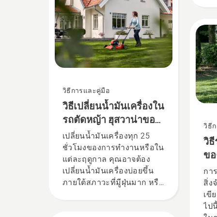
ใบม
วิธีการและคู่มือ
วิธีเปลี่ยนน้ำมันเครื่องใน
รถตัดหญ้า ฮุสวาน่าของ
วิธี
คุณ
เปลี่ยนน้ำมันเครื่องทุก 25
วิ
ชั่วโมงของการทำงานหรือใน
ขอ
แต่ละฤดูกาล คุณอาจต้อง
เปลี่ยนน้ำมันเครื่องบ่อยขึ้น
การ
ภายใต้สภาวะที่มีูฝุ่นมาก หรือ
สิ่
สกปรก มีวิธีถ่ายน้ำมันออก 2
เขี
วิธีตามวิดีโอนี้
ไปน