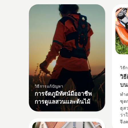
วิธี
วิธ
บน
วิธีการแก้ปัญหา
การจัดภูมิทัศน์มืออาชีพ
ทำต
การดูแลสวนและต้นไม้
ชุด
ฮุส
ว่า
จึง