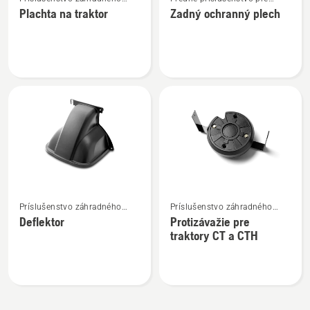
viac
viac
traktora
kosačky so sediacou
Plachta na traktor
Zadný ochranný plech
podrobností
podrobností
obsluhou
o
o
Plachta
Zadný
na
ochranný
traktor
plech
Zobraziť
Zobraziť
Príslušenstvo záhradného
Príslušenstvo záhradného
viac
viac
traktora
traktora
Deflektor
Protizávažie pre
podrobností
podrobností
traktory CT a CTH
o
o
Deflektor
Protizávažie
pre
traktory
CT