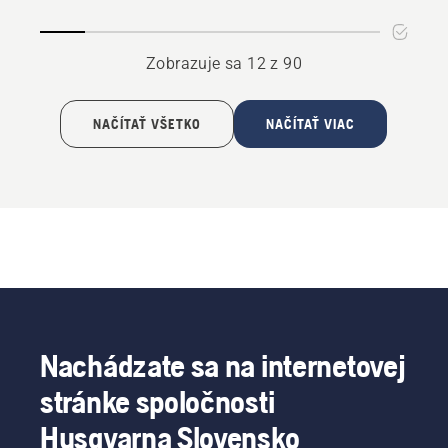
a
CTH
Zobrazuje sa 12 z 90
NAČÍTAŤ VŠETKO
NAČÍTAŤ VIAC
Nachádzate sa na internetovej
stránke spoločnosti
Husqvarna Slovensko