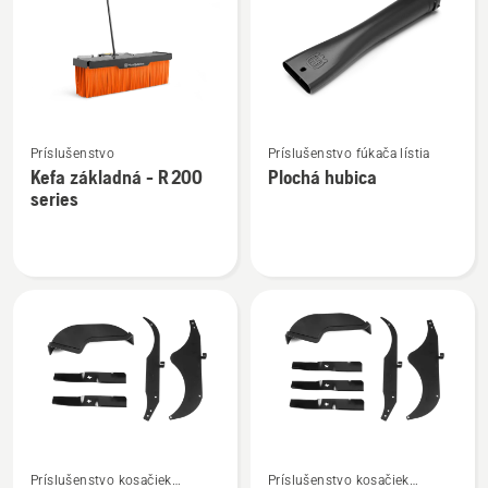
výrobky
Zobraziť
Zobraziť
Príslušenstvo
Príslušenstvo fúkača lístia
viac
viac
Kefa základná - R 200
Plochá hubica
podrobností
podrobností
series
o
o
Kefa
Plochá
základná
hubica
-
R 200
series
Zobraziť
Zobraziť
Príslušenstvo kosačiek
Príslušenstvo kosačiek
viac
viac