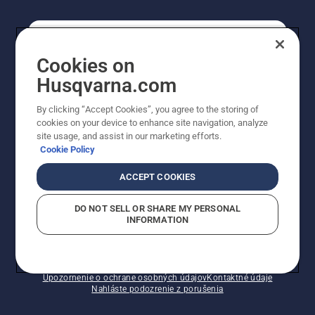
REGISTRÁCIA NA ODBER NEWSLETTERU
Cookies on
Husqvarna.com
PROFESIONÁLNE
By clicking “Accept Cookies”, you agree to the storing of
cookies on your device to enhance site navigation, analyze
site usage, and assist in our marketing efforts.
Cookie Policy
ACCEPT COOKIES
DO NOT SELL OR SHARE MY PERSONAL
INFORMATION
© Husqvarna AB (publ). Všetky práva vyhradené.
Zobrazené ceny sú odporúčané predajné ceny s DPH.
Zásady pre súbory cookie
Podmienky používania
Upozornenie o ochrane osobných údajov
Kontaktné údaje
Nahláste podozrenie z porušenia