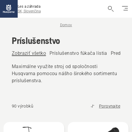
Les a záhrada
SK, Slovenčina
Domov
Príslušenstvo
Zobraziť všetko
Príslušenstvo fúkača lístia
Predné pr
Maximálne využite stroj od spoločnosti
Husqvarna pomocou nášho širokého sortimentu
príslušenstva.
90 výrobků
Porovnajte
Všetky