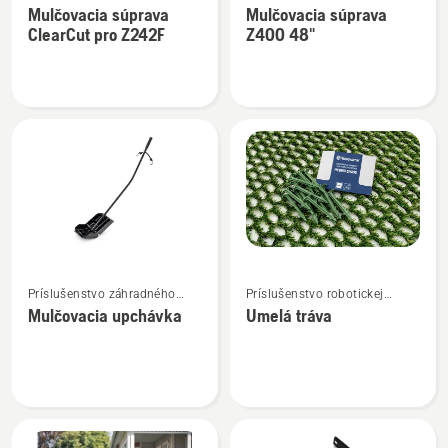
s nulovým polomerom
s nulovým polomerom
Mulčovacia súprava
Mulčovacia súprava
podrobností
podrobností
otáčania
otáčania
ClearCut pro Z242F
Z400 48"
o
o
Mulčovacia
Mulčovacia
súprava
súprava
ClearCut
Z400
pro
48"
Z242F
Zobraziť
Zobraziť
Príslušenstvo záhradného
Príslušenstvo robotickej
viac
viac
traktora
kosačky
Mulčovacia upchávka
Umelá tráva
podrobností
podrobností
o
o
Mulčovacia
Umelá
upchávka
tráva