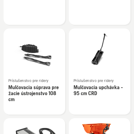
o
o
Headlight
Mulčovacia
Kit
súprava
R 200iX
Zobraziť
Zobraziť
Príslušenstvo pre ridery
Príslušenstvo pre ridery
viac
viac
Mulčovacia súprava pre
Mulčovacia upchávka -
podrobností
podrobností
žacie ústrojenstvo 108
95 cm CRD
o
o
cm
Mulčovacia
Mulčovacia
súprava
upchávka
pre
-
žacie
95
ústrojenstvo
cm