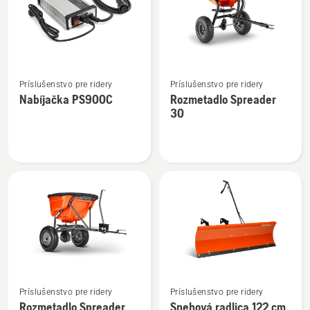
108
CRD
cm
Zobraziť
Zobraziť
Príslušenstvo pre ridery
Príslušenstvo pre ridery
viac
viac
Nabíjačka PS900C
Rozmetadlo Spreader
podrobností
podrobností
30
o
o
Nabíjačka
Rozmetadlo
PS900C
Spreader
30
Zobraziť
Zobraziť
Príslušenstvo pre ridery
Príslušenstvo pre ridery
viac
viac
Rozmetadlo Spreader
Snehová radlica 122 cm