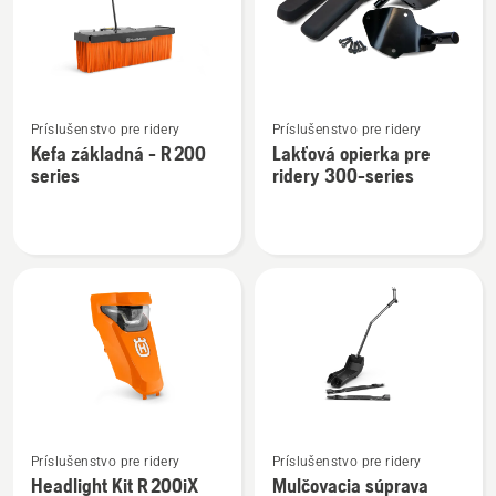
Zobraziť
Zobraziť
Príslušenstvo pre ridery
Príslušenstvo pre ridery
viac
viac
Kefa základná - R 200
Lakťová opierka pre
podrobností
podrobností
series
ridery 300-series
o
o
Kefa
Lakťová
základná
opierka
-
pre
R 200
ridery
series
300-
series
Zobraziť
Zobraziť
Príslušenstvo pre ridery
Príslušenstvo pre ridery
viac
viac
Headlight Kit R 200iX
Mulčovacia súprava
podrobností
podrobností