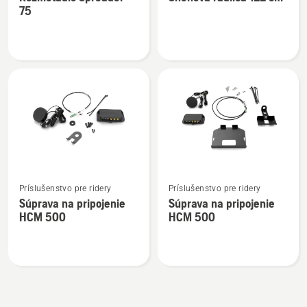
podrobností
podrobností
75
o
o
Rozmetadlo
Snehová
Spreader
radlica
75
122
cm
Zobraziť
Zobraziť
Príslušenstvo pre ridery
Príslušenstvo pre ridery
viac
viac
Súprava na pripojenie
Súprava na pripojenie
podrobností
podrobností
HCM 500
HCM 500
o
o
Súprava
Súprava
na
na
pripojenie
pripojenie
HCM 500
HCM 500