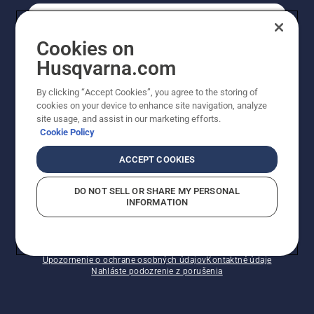
REGISTRÁCIA NA ODBER NEWSLETTERU
Cookies on
Husqvarna.com
PROFESIONÁLNE
By clicking “Accept Cookies”, you agree to the storing of
cookies on your device to enhance site navigation, analyze
site usage, and assist in our marketing efforts.
Cookie Policy
ACCEPT COOKIES
DO NOT SELL OR SHARE MY PERSONAL
INFORMATION
© Husqvarna AB (publ). Všetky práva vyhradené.
Zobrazené ceny sú odporúčané predajné ceny s DPH.
Zásady pre súbory cookie
Podmienky používania
Upozornenie o ochrane osobných údajov
Kontaktné údaje
Nahláste podozrenie z porušenia