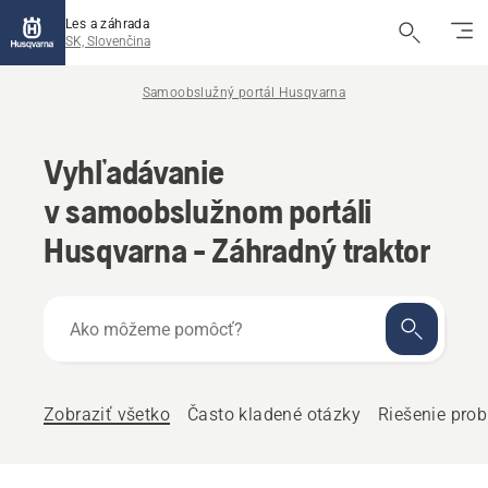
Les a záhrada
SK, Slovenčina
Samoobslužný portál Husqvarna
Vyhľadávanie
v samoobslužnom portáli
Husqvarna - Záhradný traktor
Ako
môžeme
pomôcť?
Zobraziť všetko
Často kladené otázky
Riešenie pro