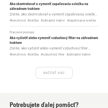
Ako skontrolovať a vymeniť zapaľovaciu sviečku na
záhradnom traktore
Zistite, ako skontrolovať a vymeniť zapaľovaciu sviečku
na záhradnom traktore Husqvarna v niekoľkých
#benzínová
#údržba
#záhradný traktor
#zapaľovacia sviečka
jednoduchých krokoch.
Pracovné postupy
Ako vyčistiť alebo vymeniť vzduchový filter na záhradnom
traktore
Zistite, ako vyčistiť alebo vymeniť vzduchový filter
záhradného traktora Husqvarna v niekoľkých
#benzínová
#údržba
#vzduchový filter
#záhradný traktor
jednoduchých krokoch.
NAČÍTAŤ VIAC
Potrebujete ďalej pomôcť?