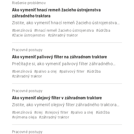
Riešenie problémov
Ako vymeniť hnací remeň žacieho ústrojenstva
záhradného traktora
Zistite, ako vymeniť hnací remeň žacieho ústrojenstva
záhradného traktora Husqvarna.
#benzínová
#hnací remeň žacieho ústrojenstva
#údržba
#žacie ústrojenstvo
#záhradný traktor
Pracovné postupy
Ako vymeniť palivový filter na záhradnom traktore
Prečítajte si, ako vymeniť palivový filter záhradného
traktora Husqvarna v niekoľkých jednoduchých
#benzínová
#palivo a olej
#palivový filter
#údržba
krokoch.
#záhradný traktor
Pracovné postupy
Ako vymeniť olejový filter v záhradnom traktore
Zistite, ako vymeniť olejový filter záhradného traktora
Husqvarna podľa nasledujúcich krokov.
#benzínová
#olej
#olejový filter
#palivo a olej
#údržba
#výmena oleja
#záhradný traktor
Pracovné postupy