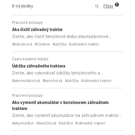
1
8 Výsledky
Filter
Pracovné postupy
Ako čistiť záhradný traktor
Zistite, ako čistiť benzínové alebo akumulátorové
záhradné traktory Husqvarna.
#benzínová
#čistenie
#údržba
#záhradný traktor
Často kladené otázky
Údržba záhradného traktora
Zistite, ako vykonávať údržbu benzínového a
akumulátorového záhradného traktora Husqvarna.
#akumulátorová
#benzínová
#údržba
#záhradný traktor
Pracovné postupy
Ako vymeniť akumulátor v benzínovom záhradnom
traktore
Zistite, ako vymeniť akumulátor na záhradnom traktore
Husqvarna v niekoľkých jednoduchých krokoch.
#akumulátor
#benzínová
#údržba
#záhradný traktor