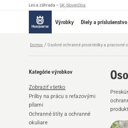
Les a záhrada
–
SK, Slovenčina
Výrobky
Diely a príslušenstvo
Domov
Osobné ochranné prostriedky a pracovné 
Oso
Kategórie výrobkov
Zobraziť všetko
Preskú
Prilby na prácu s reťazovými
ochran
pílami
produk
Ochranné štíty a ochranné
priprav
okuliare
Všet