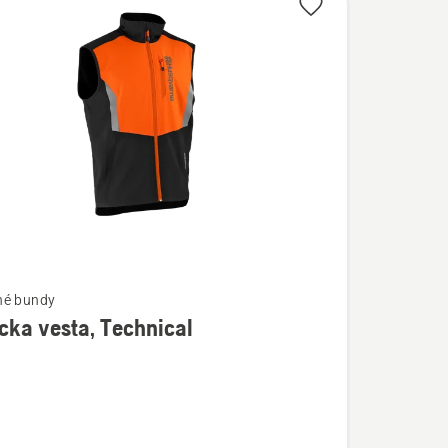
né bundy
cka vesta, Technical
ostí
a