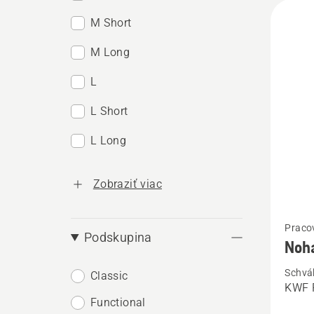
M Short
M Long
L
L Short
L Long
Zobraziť viac
Zobrazi
Praco
viac
Podskupina
Noha
podrob
Schvá
Classic
o
KWF P
Nohavi
Functional