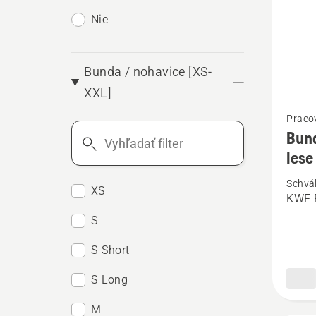
Nie
Bunda / nohavice [XS-
XXL]
Zobrazi
Praco
viac
Vyhľadať
Bund
podrob
filter
lese
o
Schvá
Bunda
XS
KWF P
Techni
S
Extrem
S Short
pre
prácu
S Long
v
M
lese