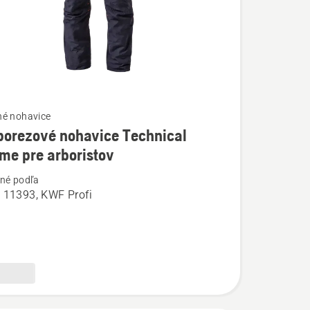
né nohavice
porezové nohavice Technical
ostí
me pre arboristov
né podľa
ezové
 11393, KWF Profi
e
l
ov