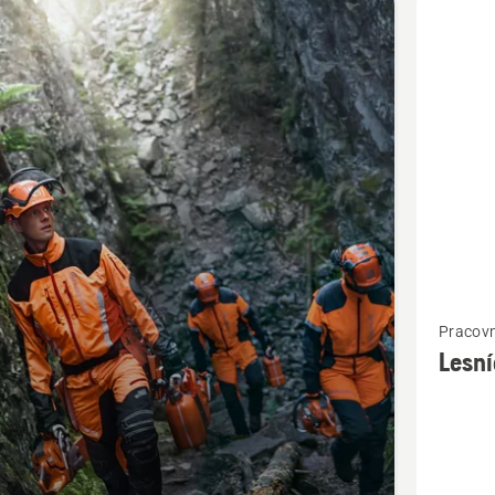
bky
Zobraziť
Pracov
viac
Lesní
podrobn
o
Lesníck
vesta,