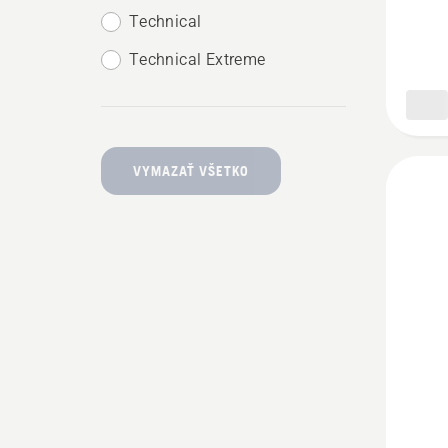
do
Technical
pásu
Technical Extreme
Techni
VYMAZAŤ VŠETKO