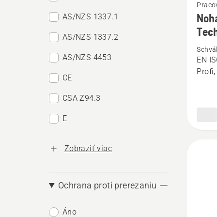
Praco
viac
Noha
AS/NZS 1337.1
podrob
Tech
AS/NZS 1337.2
o
Schvá
Nohavi
AS/NZS 4453
EN IS
s
Profi
CE
protip
ochran
CSA Z94.3
Techni
E
Extrem
Zobraziť viac
Ochrana proti prerezaniu
Áno