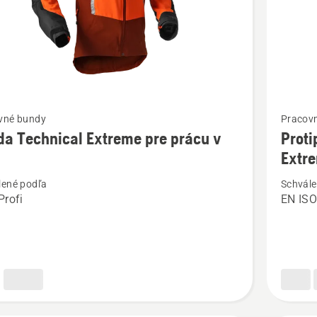
ť
Zobraziť
vné bundy
Pracov
viac
a Technical Extreme pre prácu v
Proti
ností
podrobn
Extre
o
lené podľa
Schvále
Protipor
rofi
EN ISO
cal
nohavic
e
Technica
Extreme
pre
arborist