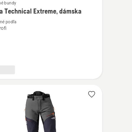
né bundy
a Technical Extreme, dámska
ostí
né podľa
ofi
l
,