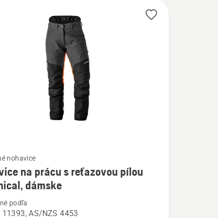
né nohavice
ice na prácu s reťazovou pílou
ostí
nical, dámske
né podľa
e
 11393, AS/NZS 4453