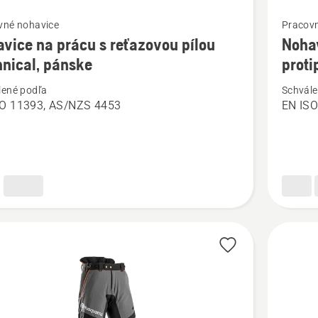
ť
Zobraziť
vné nohavice
Pracov
viac
vice na prácu s reťazovou pílou
Nohav
ností
podrobn
nical, pánske
prot
o
lené podľa
Schvále
ce
Nohavic
SO 11393, AS/NZS 4453
EN ISO
Technica
Robust
ovou
s
protipor
al,
ochrano