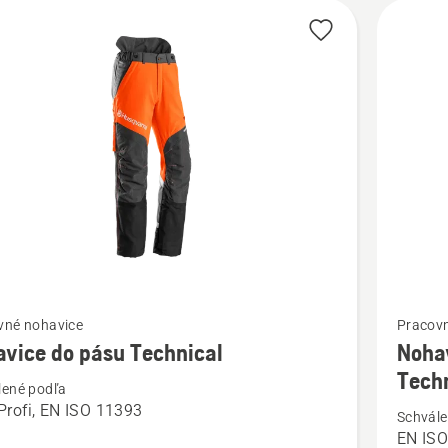
ť
Zobraziť
vné nohavice
Pracov
viac
vice do pásu Technical
Nohav
ností
podrobn
Tech
lené podľa
o
rofi, EN ISO 11393
Schvále
ce
Nohavic
EN ISO