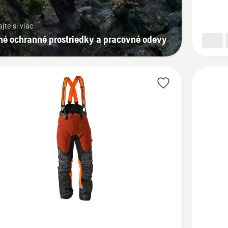
Technica
ajte si viac
né ochranné prostriedky a pracovné odevy
ť
Zobraziť