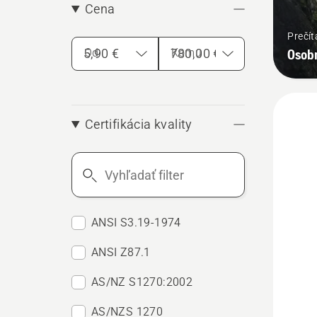
Cena
Prečít
Osob
Od
Komu
Certifikácia kvality
Vyhľadať
filter
ANSI S3.19-1974
ANSI Z87.1
AS/NZ S1270:2002
Zobrazi
AS/NZS 1270