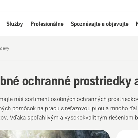
Služby
Profesionálne
Spoznávajte a objavujte
odevy
bné ochranné prostriedky 
majte náš sortiment osobných ochranných prostriedko
ných pomôcok na prácu s reťazovou pílou a mnoho ďal
tov. Vďaka spoľahlivým a vysokokvalitným riešeniam 
ení na každú výzvu.
ky