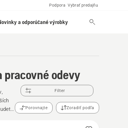
Podpora
Vybrať predajňu
Novinky a odporúčané výrobky
a pracovné odevy
Filter
v,
ších
Porovnajte
Zoradiť podľa
budete