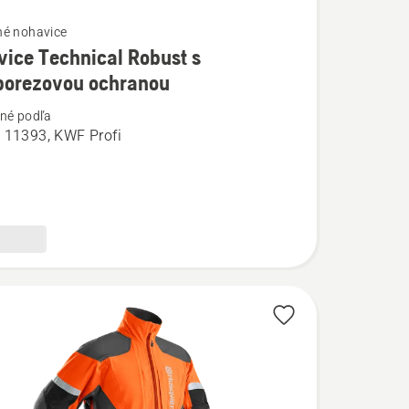
né nohavice
ice Technical Robust s
ostí
iporezovou ochranou
né podľa
e
 11393, KWF Profi
l
ezovou
u