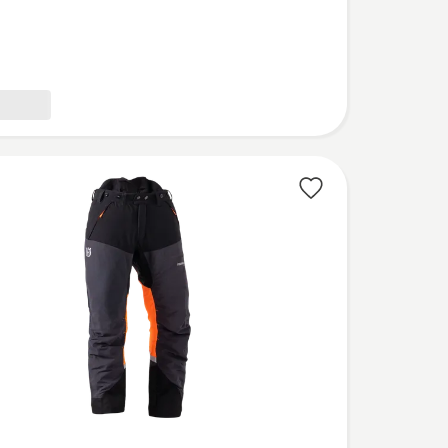
vou
l,