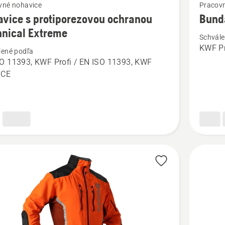
vné nohavice
Pracov
viac
vice s protiporezovou ochranou
Bund
ností
podrobn
nical Extreme
Schvále
o
KWF Pr
lené podľa
ce
Bunda
O 11393, KWF Profi / EN ISO 11393, KWF
Technica
, CE
orezovou
Extreme
ou
dámska
cal
e