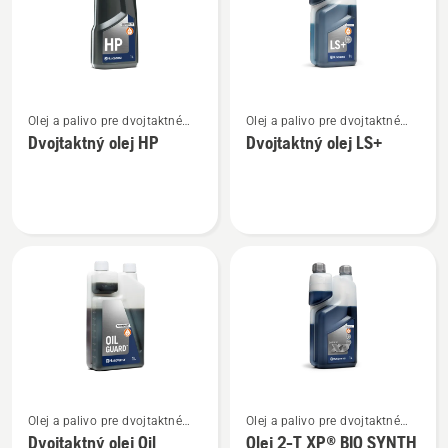
Zobraziť
Zobraziť
Olej a palivo pre dvojtaktné
Olej a palivo pre dvojtaktné
viac
viac
motory
motory
Dvojtaktný olej HP
Dvojtaktný olej LS+
podrobností
podrobností
o
o
Dvojtaktný
Dvojtaktný
olej
olej
HP
LS+
Zobraziť
Zobraziť
Olej a palivo pre dvojtaktné
Olej a palivo pre dvojtaktné
viac
viac
motory
motory
Dvojtaktný olej Oil
Olej 2-T XP® BIO SYNTH