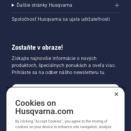
Ďalšie stránky Husqvarna
Spoločnosť Husqvarna sa ujala udržateľnosti
Zostaňte v obraze!
Získajte najnovšie informácie o nových
produktoch, špeciálnych ponukách a oveľa viac.
Prihláste sa na odber nášho newsletteru tu.
REGISTRÁCIA NA ODBER NEWSLETTERU
Cookies on
Husqvarna.com
PROFESIONÁLNE
By clicking “Accept Cookies”, you agree to the storing of
cookies on your device to enhance site navigation, analyze