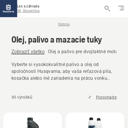
Les a záhrada
SK, Slovenčina
Domov
Olej, palivo a mazacie tuky
Zobraziť všetko
Olej a palivo pre dvojtaktné motory
O
Vyberte si vysokokvalitné palivo a olej od
spoločnosti Husqvarna, aby vaša reťazová píla,
kosačka alebo iné zariadenia na prácu vonku
fungovali bez problémov.
30 výrobků
Porovnajte
Všetky
výrobky