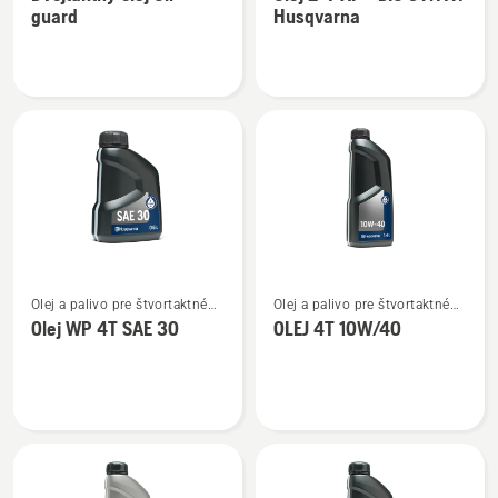
podrobností
podrobností
guard
Husqvarna
o
o
Dvojtaktný
Olej
olej
2-
Oil
T
guard
XP®
BIO
SYNTH
Husqvarna
Zobraziť
Zobraziť
Olej a palivo pre štvortaktné
Olej a palivo pre štvortaktné
viac
viac
motory
motory
Olej WP 4T SAE 30
OLEJ 4T 10W/40
podrobností
podrobností
o
o
Olej
OLEJ
WP 4T
4T
SAE 30
10W/40