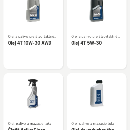
Zobraziť
Zobraziť
Olej a palivo pre štvortaktné
Olej a palivo pre štvortaktné
viac
viac
motory
motory
Olej 4T 10W-30 AWD
Olej 4T 5W-30
podrobností
podrobností
o
o
Olej
Olej
4T
4T
10W-
5W-
30 AWD
30
Zobraziť
Zobraziť
Olej, palivo a mazacie tuky
Olej, palivo a mazacie tuky
viac
viac
Čistič ActiveClean
Olej do vzduchového