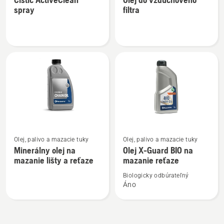
podrobností
podrobností
spray
filtra
o
o
Čistič
Olej
ActiveClean
do
spray
vzduchového
filtra
Zobraziť
Zobraziť
Olej, palivo a mazacie tuky
Olej, palivo a mazacie tuky
viac
viac
Minerálny olej na
Olej X-Guard BIO na
podrobností
podrobností
mazanie lišty a reťaze
mazanie reťaze
o
o
Biologicky odbúrateľný
Minerálny
Olej
Áno
olej
X-
na
Guard
mazanie
BIO