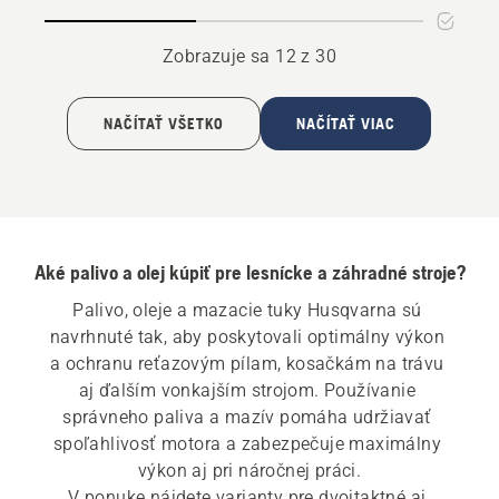
lišty
na
a
mazanie
Zobrazuje sa 12 z 30
reťaze
reťaze
NAČÍTAŤ VŠETKO
NAČÍTAŤ VIAC
Aké palivo a olej kúpiť pre lesnícke a záhradné stroje?
Palivo, oleje a mazacie tuky Husqvarna sú 
navrhnuté tak, aby poskytovali optimálny výkon 
a ochranu reťazovým pílam, kosačkám na trávu 
aj ďalším vonkajším strojom. Používanie 
správneho paliva a mazív pomáha udržiavať 
spoľahlivosť motora a zabezpečuje maximálny 
výkon aj pri náročnej práci.

V ponuke nájdete varianty pre dvojtaktné aj 