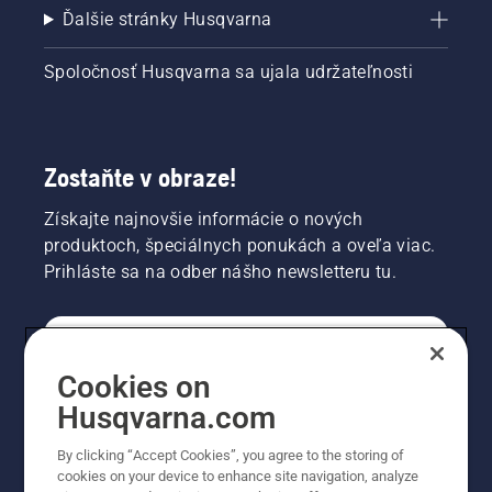
Ďalšie stránky Husqvarna
Spoločnosť Husqvarna sa ujala udržateľnosti
Zostaňte v obraze!
Získajte najnovšie informácie o nových
produktoch, špeciálnych ponukách a oveľa viac.
Prihláste sa na odber nášho newsletteru tu.
REGISTRÁCIA NA ODBER NEWSLETTERU
Cookies on
Husqvarna.com
PROFESIONÁLNE
By clicking “Accept Cookies”, you agree to the storing of
cookies on your device to enhance site navigation, analyze