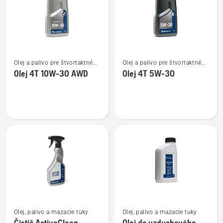
Zobraziť
Zobraziť
Olej a palivo pre štvortaktné
Olej a palivo pre štvortaktné
viac
viac
motory
motory
Olej 4T 10W-30 AWD
Olej 4T 5W-30
podrobností
podrobností
o
o
Olej
Olej
4T
4T
10W-
5W-
30 AWD
30
Zobraziť
Zobraziť
Olej, palivo a mazacie tuky
Olej, palivo a mazacie tuky
viac
viac
Čistič ActiveClean
Olej do vzduchového