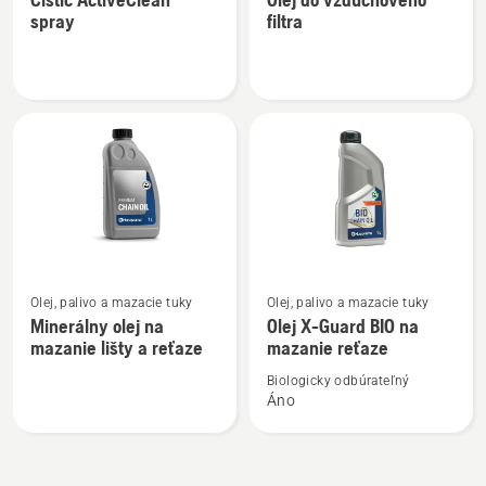
podrobností
podrobností
spray
filtra
o
o
Čistič
Olej
ActiveClean
do
spray
vzduchového
filtra
Zobraziť
Zobraziť
Olej, palivo a mazacie tuky
Olej, palivo a mazacie tuky
viac
viac
Minerálny olej na
Olej X-Guard BIO na
podrobností
podrobností
mazanie lišty a reťaze
mazanie reťaze
o
o
Biologicky odbúrateľný
Minerálny
Olej
Áno
olej
X-
na
Guard
mazanie
BIO