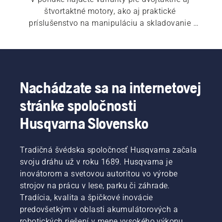
štvortaktné motory, ako aj praktické 
príslušenstvo na manipuláciu a skladovanie 
paliva.
Nachádzate sa na internetovej
stránke spoločnosti
Husqvarna Slovensko
Tradičná švédska spoločnosť Husqvarna začala
svoju dráhu už v roku 1689. Husqvarna je
inovátorom a svetovou autoritou vo výrobe
strojov na prácu v lese, parku či záhrade.
Tradícia, kvalita a špičkové inovácie
predovšetkým v oblasti akumulátorových a
robotických riešení v mene vysokého výkonu,