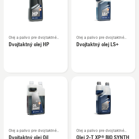
Zobraziť
Zobraziť
Olej a palivo pre dvojtaktné
Olej a palivo pre dvojtaktné
viac
viac
motory
motory
Dvojtaktný olej HP
Dvojtaktný olej LS+
podrobností
podrobností
o
o
Dvojtaktný
Dvojtaktný
olej
olej
HP
LS+
Zobraziť
Zobraziť
Olej a palivo pre dvojtaktné
Olej a palivo pre dvojtaktné
viac
viac
motory
motory
Dvojtaktný olej Oil
Olej 2-T XP® BIO SYNTH