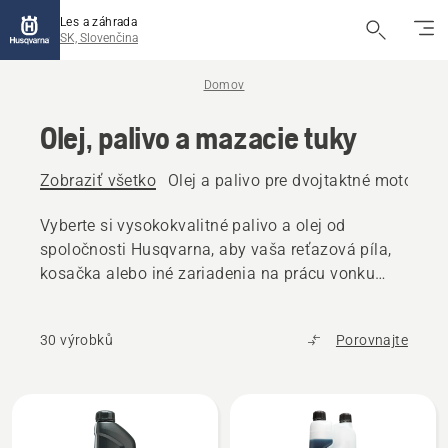
Les a záhrada
SK, Slovenčina
Domov
Olej, palivo a mazacie tuky
Zobraziť všetko
Olej a palivo pre dvojtaktné motory
O
Vyberte si vysokokvalitné palivo a olej od
spoločnosti Husqvarna, aby vaša reťazová píla,
kosačka alebo iné zariadenia na prácu vonku
fungovali bez problémov.
30 výrobků
Porovnajte
Všetky
výrobky