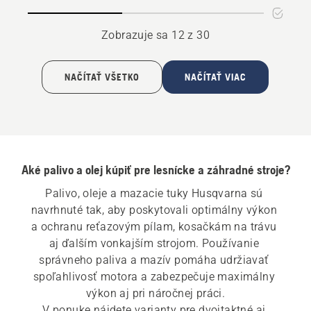
lišty
na
a
mazanie
Zobrazuje sa 12 z 30
reťaze
reťaze
NAČÍTAŤ VŠETKO
NAČÍTAŤ VIAC
Aké palivo a olej kúpiť pre lesnícke a záhradné stroje?
Palivo, oleje a mazacie tuky Husqvarna sú 
navrhnuté tak, aby poskytovali optimálny výkon 
a ochranu reťazovým pílam, kosačkám na trávu 
aj ďalším vonkajším strojom. Používanie 
správneho paliva a mazív pomáha udržiavať 
spoľahlivosť motora a zabezpečuje maximálny 
výkon aj pri náročnej práci.

V ponuke nájdete varianty pre dvojtaktné aj 