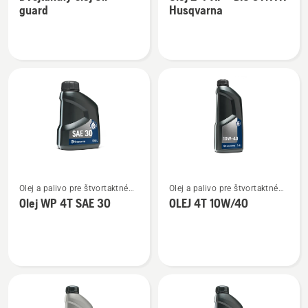
podrobností
podrobností
guard
Husqvarna
o
o
Dvojtaktný
Olej
olej
2-
Oil
T
guard
XP®
BIO
SYNTH
Husqvarna
Zobraziť
Zobraziť
Olej a palivo pre štvortaktné
Olej a palivo pre štvortaktné
viac
viac
motory
motory
Olej WP 4T SAE 30
OLEJ 4T 10W/40
podrobností
podrobností
o
o
Olej
OLEJ
WP 4T
4T
SAE 30
10W/40