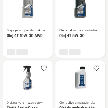
Zobraziť
Zobraziť
Olej a palivo pre štvortaktné
Olej a palivo pre štvortaktné
viac
viac
motory
motory
Olej 4T 10W-30 AWD
Olej 4T 5W-30
podrobností
podrobností
o
o
Olej
Olej
4T
4T
10W-
5W-
30 AWD
30
Zobraziť
Zobraziť
Olej, palivo a mazacie tuky
Olej, palivo a mazacie tuky
viac
viac
Čistič ActiveClean
Olej do vzduchového