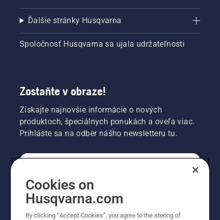
Ďalšie stránky Husqvarna
Spoločnosť Husqvarna sa ujala udržateľnosti
Zostaňte v obraze!
Získajte najnovšie informácie o nových
produktoch, špeciálnych ponukách a oveľa viac.
Prihláste sa na odber nášho newsletteru tu.
REGISTRÁCIA NA ODBER NEWSLETTERU
Cookies on
Husqvarna.com
PROFESIONÁLNE
By clicking “Accept Cookies”, you agree to the storing of