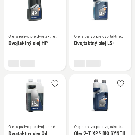
Zobraziť
Zobraziť
Olej a palivo pre dvojtaktné
Olej a palivo pre dvojtaktné
viac
viac
motory
motory
Dvojtaktný olej HP
Dvojtaktný olej LS+
podrobností
podrobností
o
o
Dvojtaktný
Dvojtaktný
olej
olej
HP
LS+
Zobraziť
Zobraziť
Olej a palivo pre dvojtaktné
Olej a palivo pre dvojtaktné
viac
viac
motory
motory
Dvojtaktný olej Oil
Olej 2-T XP® BIO SYNTH