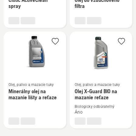
podrobností
podrobností
spray
filtra
o
o
Čistič
Olej
ActiveClean
do
spray
vzduchového
filtra
Zobraziť
Zobraziť
Olej, palivo a mazacie tuky
Olej, palivo a mazacie tuky
viac
viac
Minerálny olej na
Olej X-Guard BIO na
mazanie lišty a reťaze
mazanie reťaze
podrobností
podrobností
o
o
Biologicky odbúrateľný
Minerálny
Olej
Áno
olej
X-
na
Guard
mazanie
BIO