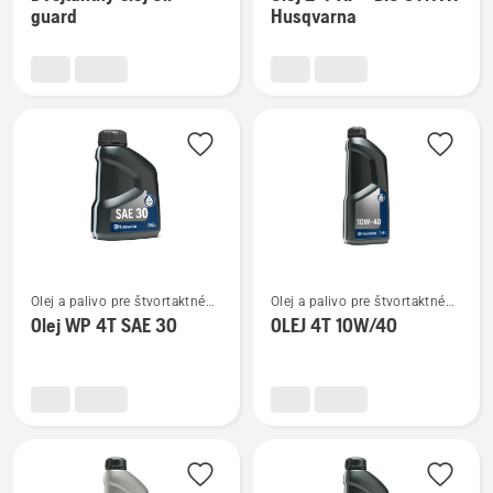
podrobností
podrobností
guard
Husqvarna
o
o
Dvojtaktný
Olej
olej
2-
Oil
T
guard
XP®
BIO
SYNTH
Husqvarna
Zobraziť
Zobraziť
Olej a palivo pre štvortaktné
Olej a palivo pre štvortaktné
viac
viac
motory
motory
Olej WP 4T SAE 30
OLEJ 4T 10W/40
podrobností
podrobností
o
o
Olej
OLEJ
WP 4T
4T
SAE 30
10W/40