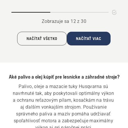
lišty
na
a
mazanie
reťaze
reťaze
Zobrazuje sa 12 z 30
NAČÍTAŤ VŠETKO
NAČÍTAŤ VIAC
Aké palivo a olej kúpiť pre lesnícke a záhradné stroje?
Palivo, oleje a mazacie tuky Husqvarna sú 
navrhnuté tak, aby poskytovali optimálny výkon 
a ochranu reťazovým pílam, kosačkám na trávu 
aj ďalším vonkajším strojom. Používanie 
správneho paliva a mazív pomáha udržiavať 
spoľahlivosť motora a zabezpečuje maximálny 
výkon aj pri náročnej práci.
