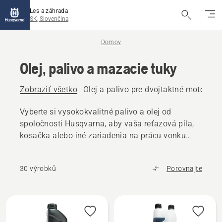
Les a záhrada
SK, Slovenčina
Domov
Olej, palivo a mazacie tuky
Zobraziť všetko
Olej a palivo pre dvojtaktné motory
O
Vyberte si vysokokvalitné palivo a olej od
spoločnosti Husqvarna, aby vaša reťazová píla,
kosačka alebo iné zariadenia na prácu vonku
fungovali bez problémov.
30 výrobků
Porovnajte
Všetky
výrobky