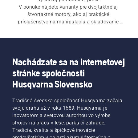
V ponuke nájdete varianty pre dvojtaktné aj 
štvortaktné motory, ako aj praktické 
príslušenstvo na manipuláciu a skladovanie 
paliva.
Nachádzate sa na internetovej
stránke spoločnosti
Husqvarna Slovensko
Tradičná švédska spoločnosť Husqvarna začala
svoju dráhu už v roku 1689. Husqvarna je
inovátorom a svetovou autoritou vo výrobe
strojov na prácu v lese, parku či záhrade.
Tradícia, kvalita a špičkové inovácie
predovšetkým v oblasti akumulátorových a