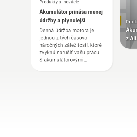
Produkty a inovácie
Akumulátor prináša menej
údržby a plynulejší
Produ
pracovný deň
Aku
Denná údržba motora je
z Al
jednou z tých časovo
náročných záležitostí, ktoré
zvyknú narušiť vašu prácu.
S akumulátorovými
výrobkami sa sa tieto
prestoje eliminujú.