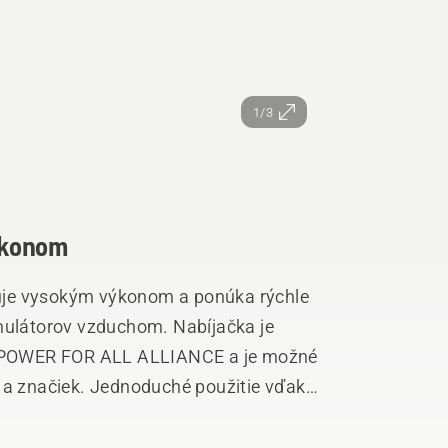
1/3
ýkonom
uje vysokým výkonom a ponúka rýchle
umulátorov vzduchom. Nabíjačka je
 POWER FOR ALL ALLIANCE a je možné
v a značiek. Jednoduché použitie vďaka
atočný stav nabitia. Táto nabíjačka plne
u 4Ah za 35 minút a akumulátor P4A