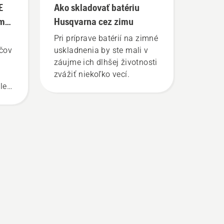
E
Ako skladovať batériu
om
Husqvarna cez zimu
Pri príprave batérií na zimné
čov
uskladnenia by ste mali v
záujme ich dlhšej životnosti
zvážiť niekoľko vecí.
le
i
triť
s
ho
i