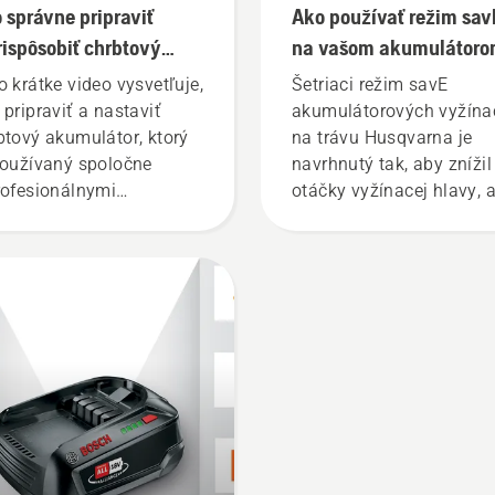
 správne pripraviť
Ako používať režim sav
rispôsobiť chrbtový
na vašom akumulátor
mulátor
vyžínači trávy
o krátke video vysvetľuje,
Šetriaci režim savE
 pripraviť a nastaviť
akumulátorových vyžína
btový akumulátor, ktorý
na trávu Husqvarna je
používaný spoločne
navrhnutý tak, aby znížil
rofesionálnymi
otáčky vyžínacej hlavy, a
mulátorovými
zároveň zachoval krútiac
obkami Husqvarna.
moment. To umožňuje še
ávne prispôsobený
výdrž akumulátora poča
btový akumulátor
kosenia trávy. Jednoduc
kytuje lepšie pohodlie
stlačte jedno tlačidlo na
nižuje únavu pri
akumulátorovom vyžínač
žívaní, preto zvládnete
a zapnete alebo vypnete
covať bez prestávok
režim savE.
šie.