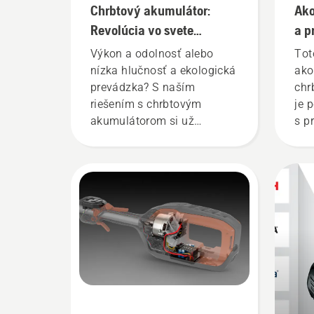
Chrbtový akumulátor:
Ako
Revolúcia vo svete
a p
ručných akumulátorových
aku
Výkon a odolnosť alebo
Tot
nástrojov
nízka hlučnosť a ekologická
ako
prevádzka? S naším
chr
riešením s chrbtovým
je 
akumulátorom si už
s p
nemusíte vyberať. „Toto
aku
riešenie posúva rad
výr
akumulátorových produktov
Spr
na úplne novú úroveň,“
chr
hovorí Johan Svennung,
pos
produktový manažér pre
a z
oblasť elektrických,
pou
akumulátorových ručných
pra
zariadení spoločnosti
dlh
Husqvarna.