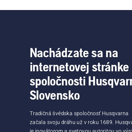
Nachádzate sa na
internetovej stránke
spoločnosti Husqvar
Slovensko
Tradičná švédska spoločnosť Husqvarna
začala svoju dráhu už v roku 1689. Husqv
je inovátorom a svetovou autoritou vo výr