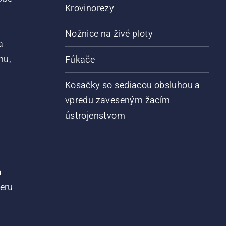
Krovinorezy
Nožnice na živé ploty
a
nu,
Fúkače
Kosačky so sediacou obsluhou a
vpredu zaveseným žacím
ústrojenstvom
a
teru