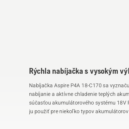
Rýchla nabíjačka s vysokým v
Nabíjačka Aspire P4A 18-C170 sa vyznač
nabíjanie a aktívne chladenie teplých ak
súčasťou akumulátorového systému 18V
ju použiť pre niekoľko typov akumulátoro
signálu „Ready to go“, ktorý indikuje dost
nabije akumulátor P4A 18-B72 s kapacito