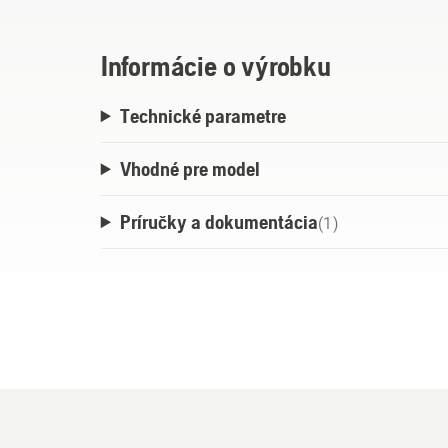
18-B108 s kapacitou 6Ah za 62 minút.
Informácie o výrobku
Technické parametre
Vhodné pre model
Príručky a dokumentácia
(
1
)