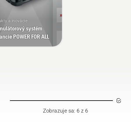
kty a inovácie
mulátorový systém
iancie POWER FOR ALL
Zobrazuje sa: 6 z 6