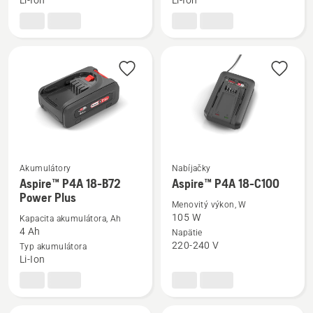
Li-Ion
Li-Ion
40-
BLi30
B70
Akumulátory
Nabíjačky
Zobraziť
Zobraziť
Aspire™ P4A 18-B72
Aspire™ P4A 18-C100
viac
viac
Power Plus
Menovitý výkon, W
podrobností
podrobností
105 W
Kapacita akumulátora, Ah
o
o
4 Ah
Napätie
Aspire™
Aspire™
220-240 V
Typ akumulátora
Li-Ion
P4A
P4A
18-
18-
B72
C100