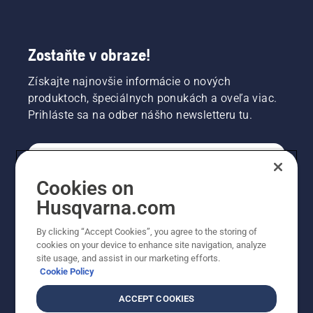
Zostaňte v obraze!
Získajte najnovšie informácie o nových
produktoch, špeciálnych ponukách a oveľa viac.
Prihláste sa na odber nášho newsletteru tu.
REGISTRÁCIA NA ODBER NEWSLETTERU
Cookies on
Husqvarna.com
PROFESIONÁLNE
By clicking “Accept Cookies”, you agree to the storing of
cookies on your device to enhance site navigation, analyze
site usage, and assist in our marketing efforts.
Cookie Policy
ACCEPT COOKIES