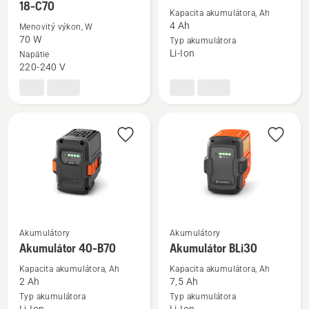
viac
viac
18-C70
Kapacita akumulátora, Ah
podrobností
podrobností
4 Ah
Menovitý výkon, W
o
o
70 W
Typ akumulátora
Nabíjačka
Akumulátor
Li-Ion
Napätie
220-240 V
Aspire™
40-
P4A
B140
18-
C70
Akumulátory
Akumulátory
Zobraziť
Zobraziť
Akumulátor 40-B70
Akumulátor BLi30
viac
viac
podrobností
podrobností
Kapacita akumulátora, Ah
Kapacita akumulátora, Ah
2 Ah
7,5 Ah
o
o
Typ akumulátora
Typ akumulátora
Akumulátor
Akumulátor