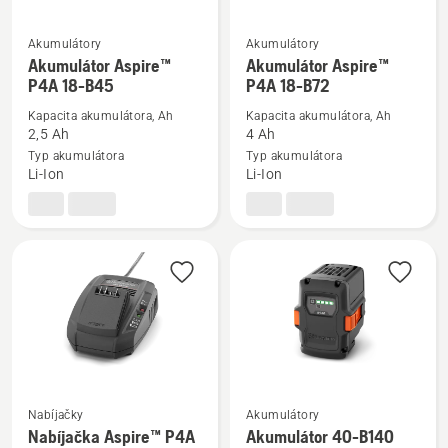
Akumulátory
Akumulátory
Zobraziť
Zobraziť
Akumulátor Aspire™
Akumulátor Aspire™
viac
viac
P4A 18-B45
P4A 18-B72
podrobností
podrobností
Kapacita akumulátora, Ah
Kapacita akumulátora, Ah
o
o
2,5 Ah
4 Ah
Akumulátor
Akumulátor
Typ akumulátora
Typ akumulátora
Li-Ion
Li-Ion
Aspire™
Aspire™
P4A
P4A
18-
18-
B45
B72
Nabíjačky
Akumulátory
Zobraziť
Zobraziť
Nabíjačka Aspire™ P4A
Akumulátor 40-B140