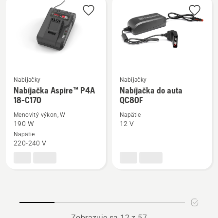
Power
Plus
Nabíjačky
Nabíjačky
Zobraziť
Zobraziť
Nabíjačka Aspire™ P4A
Nabíjačka do auta
viac
viac
18-C170
QC80F
podrobností
podrobností
Menovitý výkon, W
Napätie
o
o
190 W
12 V
Nabíjačka
Nabíjačka
Napätie
220-240 V
Aspire™
do
P4A
auta
18-
QC80F
C170
Zobrazuje sa 12 z 57