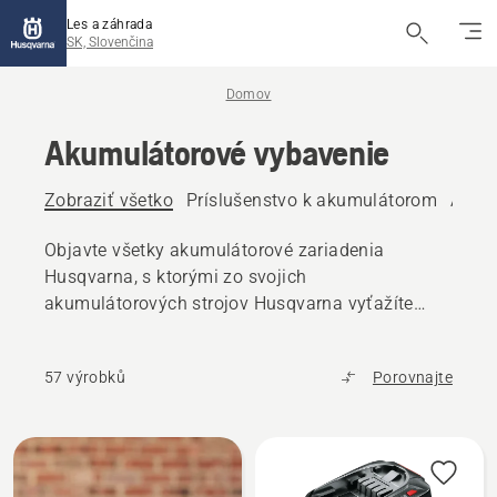
Les a záhrada
SK, Slovenčina
Domov
Akumulátorové vybavenie
Zobraziť všetko
Príslušenstvo k akumulátorom
Akum
Objavte všetky akumulátorové zariadenia
Husqvarna, s ktorými zo svojich
akumulátorových strojov Husqvarna vyťažíte
maximum – od akumulátorov a nabíjačiek až po
príslušenstvo a prepravné boxy.
57 výrobků
Porovnajte
Všetky
výrobky