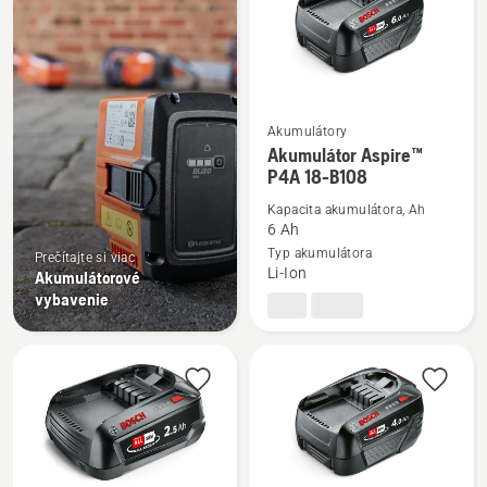
Akumulátory
Zobraziť
Akumulátor Aspire™
viac
P4A 18-B108
podrobností
Kapacita akumulátora, Ah
o
6 Ah
Akumulátor
Typ akumulátora
Prečítajte si viac
Li-Ion
Akumulátorové
Aspire™
vybavenie
P4A
18-
B108