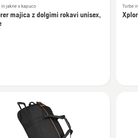
 in jakne s kapuco
Torbe i
si
rer majica z dolgimi rokavi unisex,
Xplor
več
e
nosti
podrobn
o
Xplorer
Nahrbtn
30L