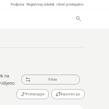
Podpora
Registriraj izdelek
Izberi prodajalno
rek na
Filter
mišljeno
Primerjajte
Razvrsti po