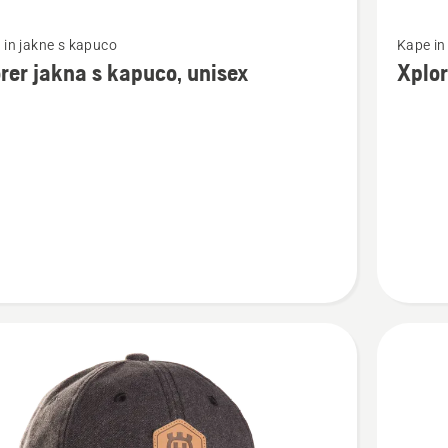
Oglejte
 in jakne s kapuco
Kape in
si
rer jakna s kapuco, unisex
Xplor
več
nosti
podrobn
o
Xplorer
Kapa
s
,
šiltom
Pioneer
Saw