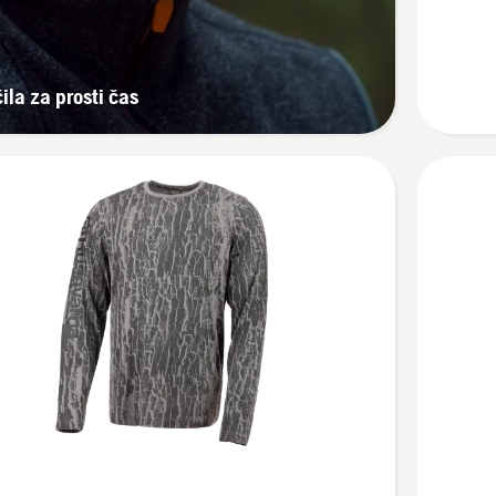
majica
s
kratkimi
ila za prosti čas
rokavi,
unisex
Oglejte