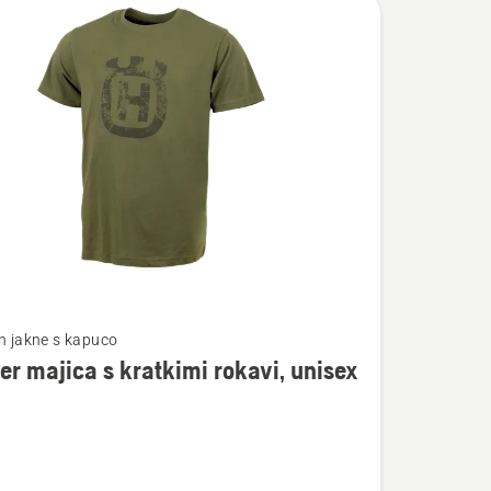
in jakne s kapuco
er majica s kratkimi rokavi, unisex
osti