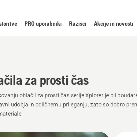
storitve
PRO uporabniki
Razišči
Akcije in novosti
ačila za prosti čas
ikovanju oblačil za prosti čas serije Xplorer je bil pouda
ravni udobja in odličnemu prileganju, zato so dobro pre
materiale.
ži