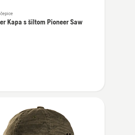
 čepice
er Kapa s šiltom Pioneer Saw
osti