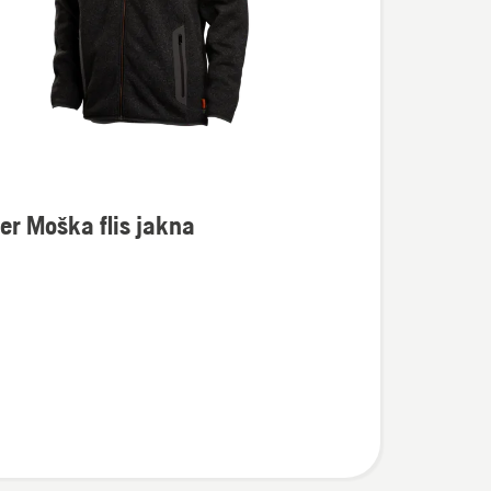
er Moška flis jakna
osti