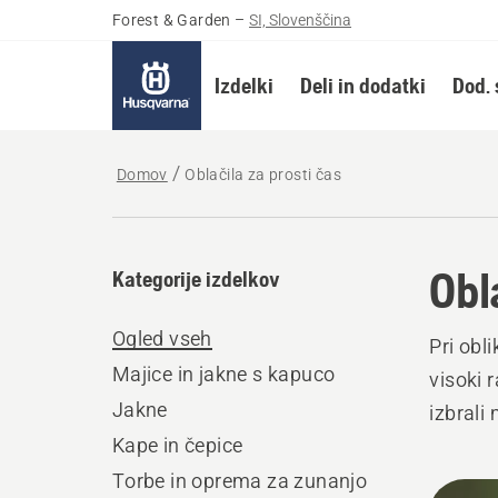
Forest & Garden
–
SI, Slovenščina
Izdelki
Deli in dodatki
Dod. 
Domov
Oblačila za prosti čas
Obl
Kategorije izdelkov
Ogled vseh
Pri obl
Majice in jakne s kapuco
visoki 
Jakne
izbrali 
Kape in čepice
Torbe in oprema za zunanjo
Prika