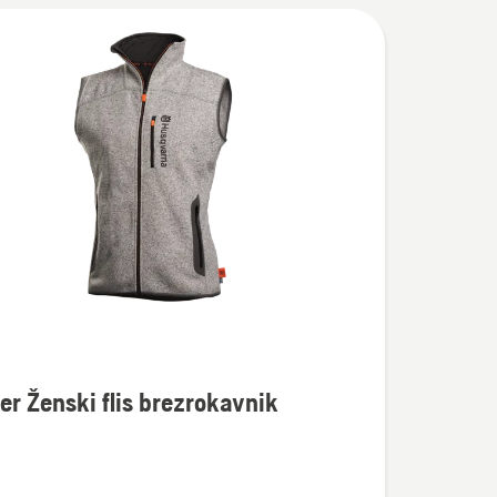
er Ženski flis brezrokavnik
osti