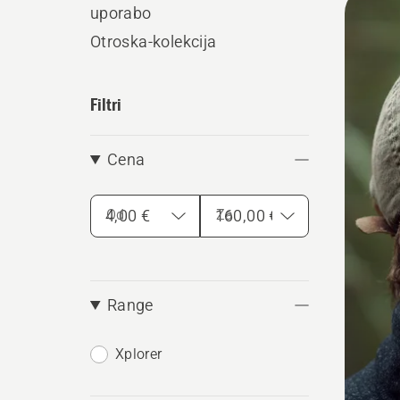
uporabo
vse
Otroska-kolekcija
Filtri
Cena
Od
Za
Range
Xplorer