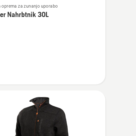
n oprema za zunanjo uporabo
er Nahrbtnik 30L
osti
ik