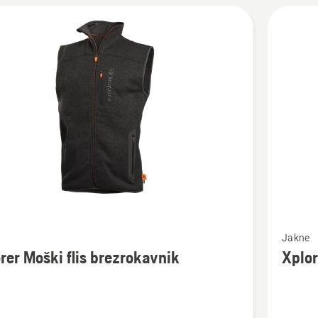
Oglejte
Jakne
si
rer Moški flis brezrokavnik
Xplor
več
nosti
podrobn
o