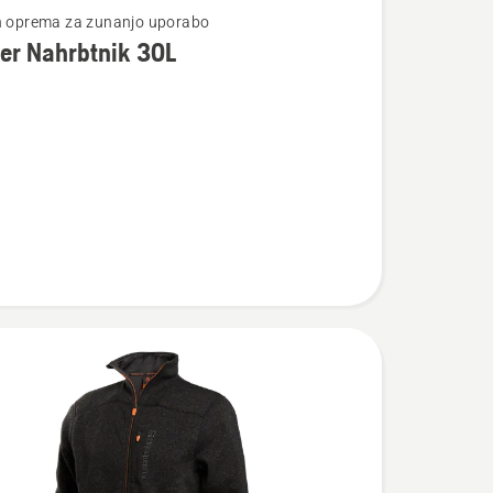
n oprema za zunanjo uporabo
er Nahrbtnik 30L
osti
ik