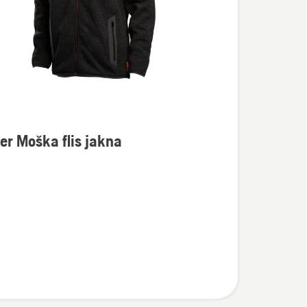
er Moška flis jakna
osti