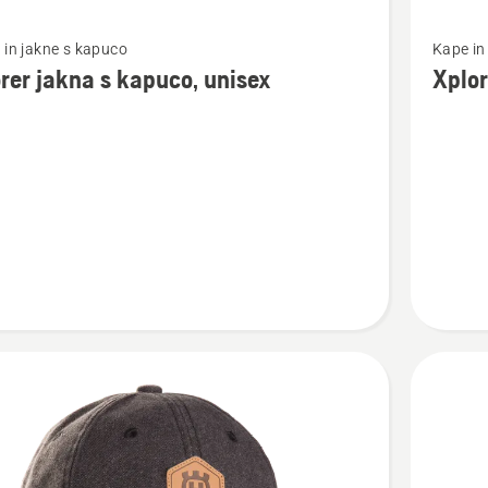
Oglejte
 in jakne s kapuco
Kape in
si
rer jakna s kapuco, unisex
Xplor
več
nosti
podrobn
o
Xplorer
Kapa
s
,
šiltom
Pioneer
Saw