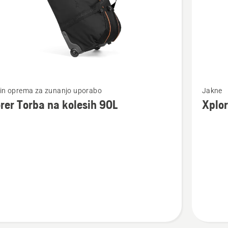
Oglejte
 in oprema za zunanjo uporabo
Jakne
si
rer Torba na kolesih 90L
Xplor
več
nosti
podrobn
o
Xplorer
Moška
flis
jakna