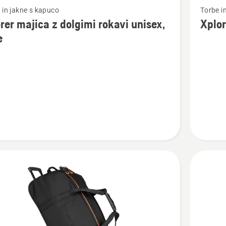
 in jakne s kapuco
Torbe i
si
rer majica z dolgimi rokavi unisex,
Xplor
več
e
nosti
podrobn
o
Xplorer
Nahrbtn
30L