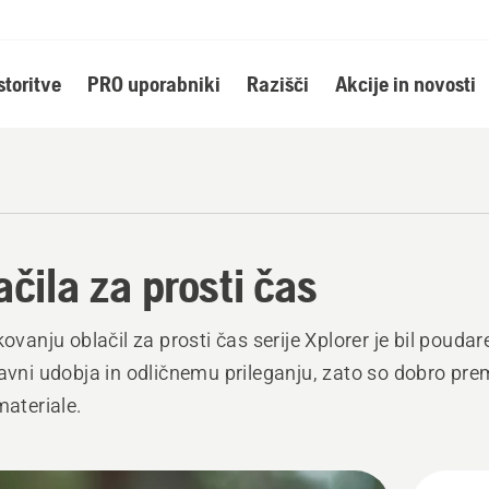
storitve
PRO uporabniki
Razišči
Akcije in novosti
ačila za prosti čas
ikovanju oblačil za prosti čas serije Xplorer je bil pouda
ravni udobja in odličnemu prileganju, zato so dobro pre
materiale.
ži