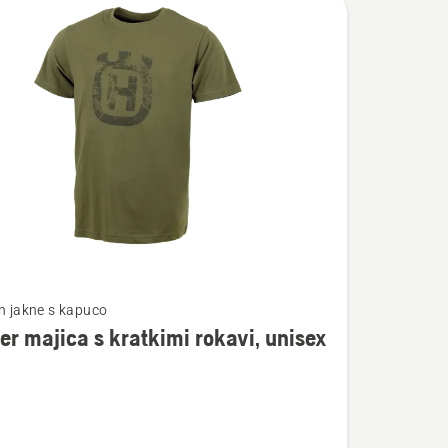
in jakne s kapuco
er majica s kratkimi rokavi, unisex
osti