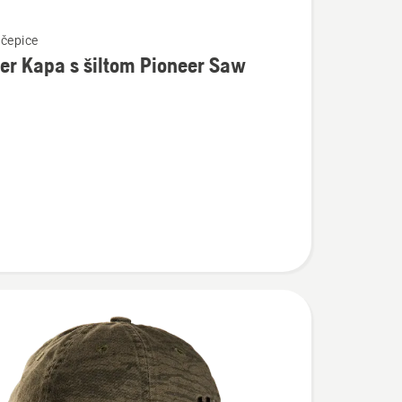
 čepice
er Kapa s šiltom Pioneer Saw
osti