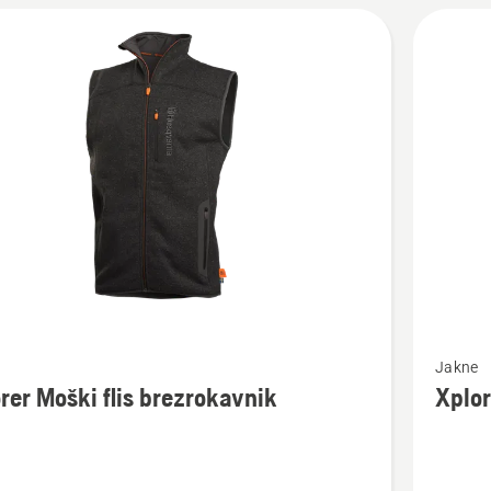
Oglejte
Jakne
si
rer Moški flis brezrokavnik
Xplor
več
nosti
podrobn
o