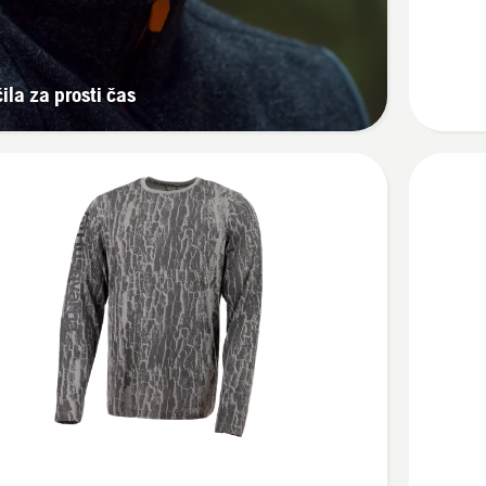
majica
s
kratkimi
ila za prosti čas
rokavi,
unisex
Oglejte