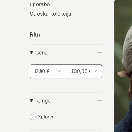
uporabo
vse
Otroska-kolekcija
Filtri
Cena
Od
Za
Range
Xplorer