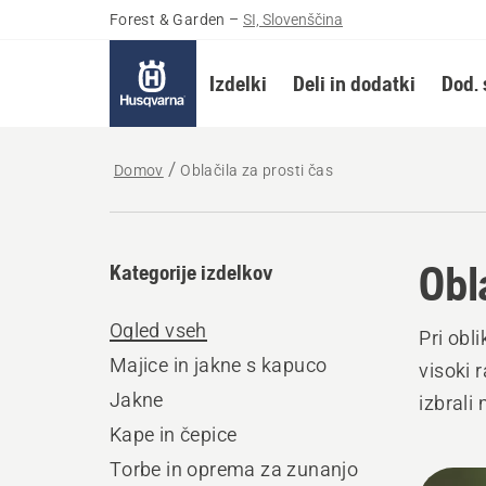
Forest & Garden
–
SI, Slovenščina
Izdelki
Deli in dodatki
Dod. 
Domov
Oblačila za prosti čas
Obl
Kategorije izdelkov
Ogled vseh
Pri obl
Majice in jakne s kapuco
visoki 
Jakne
izbrali 
Kape in čepice
Torbe in oprema za zunanjo
Prika