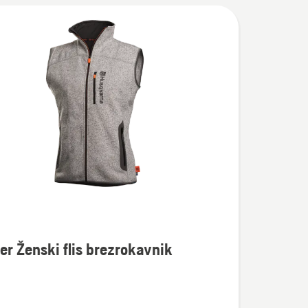
er Ženski flis brezrokavnik
osti