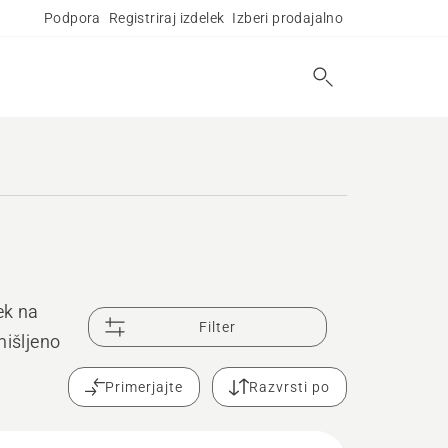
Podpora
Registriraj izdelek
Izberi prodajalno
rek na
Filter
mišljeno
Primerjajte
Razvrsti po