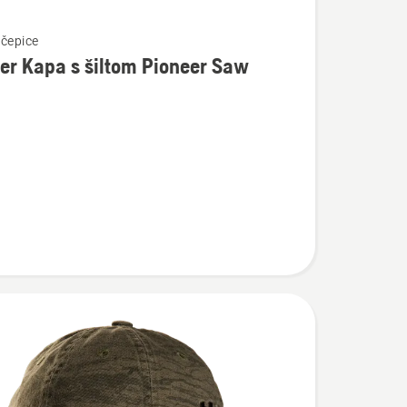
 čepice
er Kapa s šiltom Pioneer Saw
osti