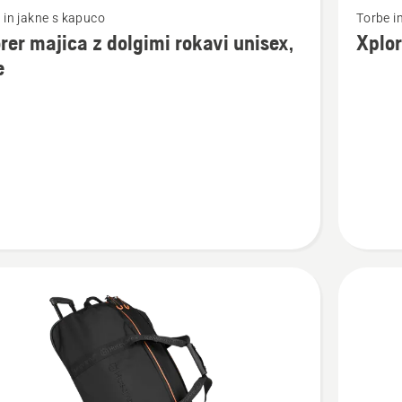
 in jakne s kapuco
Torbe i
si
rer majica z dolgimi rokavi unisex,
Xplor
več
e
nosti
podrobn
o
Xplorer
Nahrbtn
30L