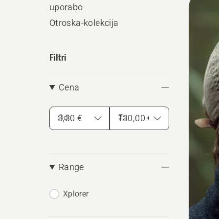
uporabo
vse
Otroska-kolekcija
Filtri
Cena
Od
Za
Range
Xplorer