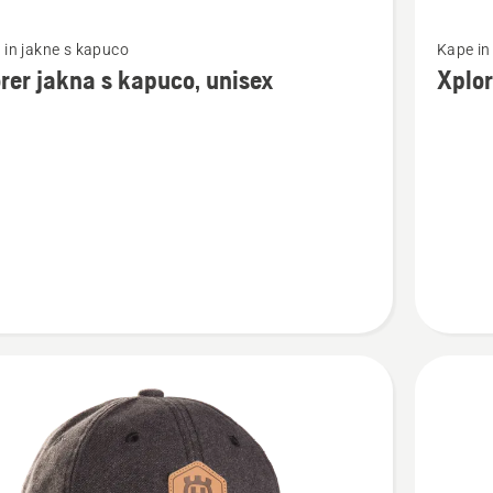
Oglejte
 in jakne s kapuco
Kape in
si
rer jakna s kapuco, unisex
Xplor
več
nosti
podrobn
o
Xplorer
Kapa
s
,
šiltom
Pioneer
Saw