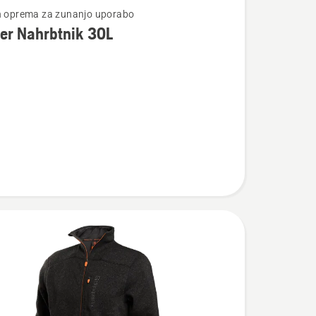
n oprema za zunanjo uporabo
er Nahrbtnik 30L
osti
ik