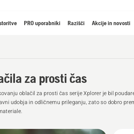
storitve
PRO uporabniki
Razišči
Akcije in novosti
ačila za prosti čas
ikovanju oblačil za prosti čas serije Xplorer je bil pouda
ravni udobja in odličnemu prileganju, zato so dobro pre
materiale.
ži