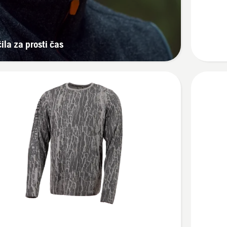
majica
s
kratkimi
ila za prosti čas
rokavi,
unisex
Oglejte