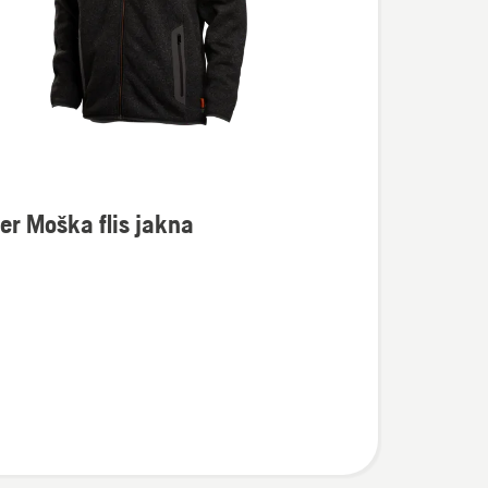
er Moška flis jakna
osti