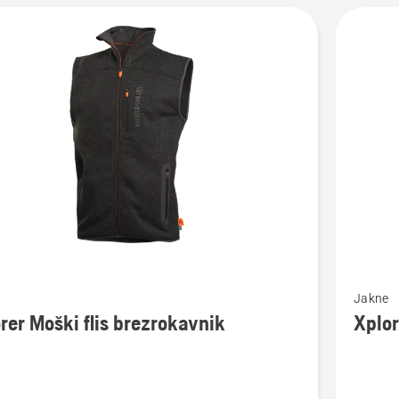
Oglejte
Jakne
si
rer Moški flis brezrokavnik
Xplor
več
nosti
podrobn
o