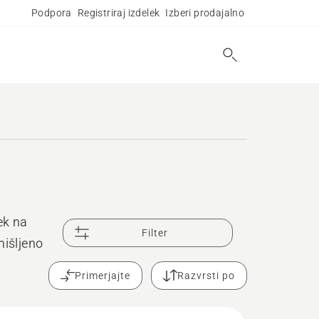
Podpora
Registriraj izdelek
Izberi prodajalno
rek na
Filter
mišljeno
Primerjajte
Razvrsti po