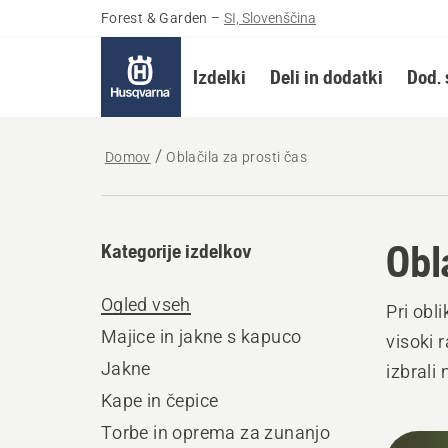
Forest & Garden
–
SI, Slovenščina
Izdelki
Deli in dodatki
Dod. 
Domov
Oblačila za prosti čas
Obl
Kategorije izdelkov
Ogled vseh
Pri obl
Majice in jakne s kapuco
visoki 
Jakne
izbrali 
Kape in čepice
Torbe in oprema za zunanjo
Prika