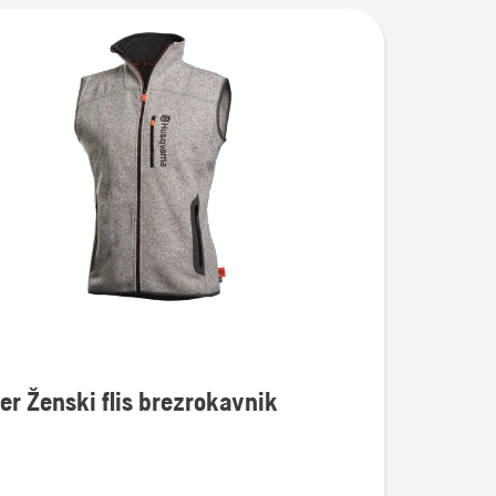
er Ženski flis brezrokavnik
osti