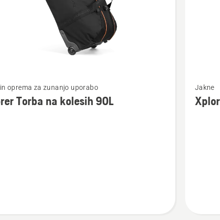
Oglejte
 in oprema za zunanjo uporabo
Jakne
si
rer Torba na kolesih 90L
Xplor
več
nosti
podrobn
o
Xplorer
Moška
flis
jakna