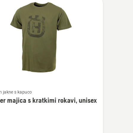
in jakne s kapuco
er majica s kratkimi rokavi, unisex
osti