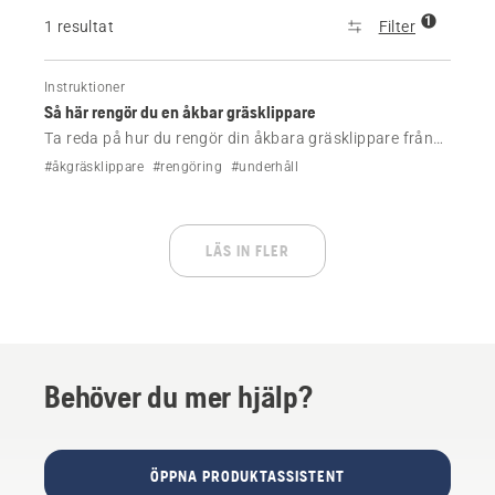
1
1 resultat
Filter
Instruktioner
Så här rengör du en åkbar gräsklippare
Ta reda på hur du rengör din åkbara gräsklippare från
Husqvarna.
#åkgräsklippare
#rengöring
#underhåll
LÄS IN FLER
Behöver du mer hjälp?
ÖPPNA PRODUKTASSISTENT