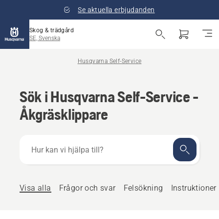
Se aktuella erbjudanden
Skog & trädgård
SE, Svenska
Husqvarna Self-Service
Sök i Husqvarna Self-Service -
Åkgräsklippare
Hur
kan
vi
hjälpa
till?
Visa alla
Frågor och svar
Felsökning
Instruktioner