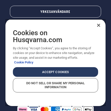
YRKESANVÄNDARE
Cookies on
Husqvarna.com
By clicking “Accept Cookies”, you agree to the storing of
cookies on your device to enhance site navigation, analyze
site usage, and assist in our marketing efforts.
Cookie Policy
© Husqvarna AB (publ). All rights reserved. Priserna
som visas är rekommenderade cirkapriser. Alla angivna
ACCEPT COOKIES
priser är rekommenderade försäljningspriser (inkl.
moms) om inte produkten är tillgänglig för direkt köp.
DO NOT SELL OR SHARE MY PERSONAL
Cookiepolicy
Användningsvillkor
Sekretessmeddelande
INFORMATION
Företagsinformation
Rapportera misstänkta överträdelser