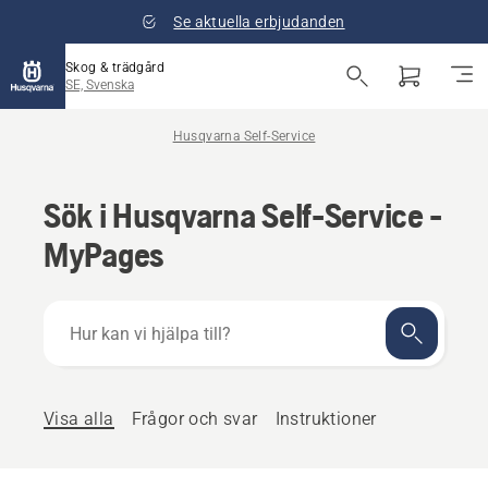
Se aktuella erbjudanden
Skog & trädgård
SE, Svenska
Husqvarna Self-Service
Sök i Husqvarna Self-Service -
MyPages
Hur
kan
vi
hjälpa
till?
Visa alla
Frågor och svar
Instruktioner