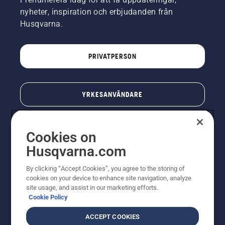
nyheter, inspiration och erbjudanden från
Husqvarna.
PRIVATPERSON
YRKESANVÄNDARE
Cookies on
Husqvarna.com
By clicking “Accept Cookies”, you agree to the storing of
cookies on your device to enhance site navigation, analyze
site usage, and assist in our marketing efforts.
Cookie Policy
© Husqvarna AB (publ). All rights reserved. Priserna
som visas är rekommenderade cirkapriser. Alla angivna
ACCEPT COOKIES
priser är rekommenderade försäljningspriser (inkl.