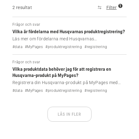
1
2 resultat
Filter
Frågor och svar
Vilka är fördelarna med Husqvarnas produktregistrering?
Läs mer om fördelarna med Husqvarnas
produktregistrering
#data
#MyPages
#produktregistrering
#registrering
Frågor och svar
Vilka produktdata behöver jag för att registrera en
Husqvarna-produkt på MyPages?
Registrera din Husqvarna-produkt på MyPages med
produktnummerkod, serienummer eller Husqvarna-ID.
#data
#MyPages
#produktregistrering
#registrering
Du kan också skanna QR-koden med din smarttelefon
för en snabb installation. Se till att skapa ett eller logga
in på ditt MyPages-konto.
LÄS IN FLER