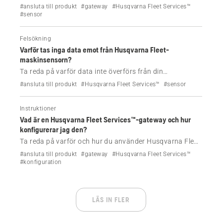
eller visa konfigurerade Husqvarna Fleet-
#ansluta till produkt
#gateway
#Husqvarna Fleet Services™
maskinsensorer i appen Husqvarna Fleet Services™.
#sensor
Felsökning
Varför tas inga data emot från Husqvarna Fleet-
maskinsensorn?
Ta reda på varför data inte överförs från din
Husqvarna-maskinsensor.
#ansluta till produkt
#Husqvarna Fleet Services™
#sensor
Instruktioner
Vad är en Husqvarna Fleet Services™-gateway och hur
konfigurerar jag den?
Ta reda på varför och hur du använder Husqvarna Fleet
Services™ gateway-app.
#ansluta till produkt
#gateway
#Husqvarna Fleet Services™
#konfiguration
LÄS IN FLER