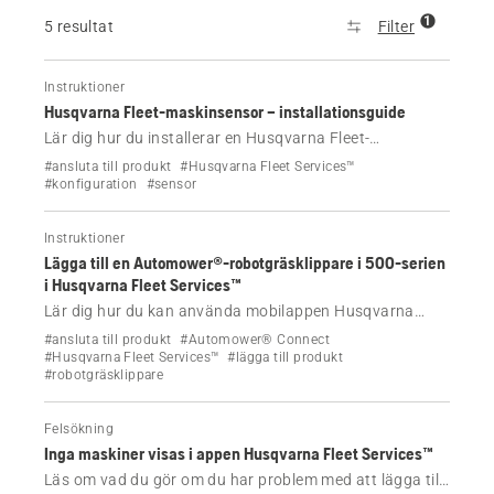
1
5 resultat
Filter
Instruktioner
Husqvarna Fleet-maskinsensor – installationsguide
Lär dig hur du installerar en Husqvarna Fleet-
maskinsensor steg för steg. Omfattar montering,
#ansluta till produkt
#Husqvarna Fleet Services™
kabeldragning, LED-indikatorlampor och anslutning av
#konfiguration
#sensor
maskinen till Fleet Services™
Instruktioner
Lägga till en Automower®-robotgräsklippare i 500-serien
i Husqvarna Fleet Services™
Lär dig hur du kan använda mobilappen Husqvarna
Fleet Services™ för att lägga till din Automower®-
#ansluta till produkt
#Automower® Connect
robotgräsklippare i 500-serien i din maskinpark.
#Husqvarna Fleet Services™
#lägga till produkt
#robotgräsklippare
Felsökning
Inga maskiner visas i appen Husqvarna Fleet Services™
Läs om vad du gör om du har problem med att lägga till