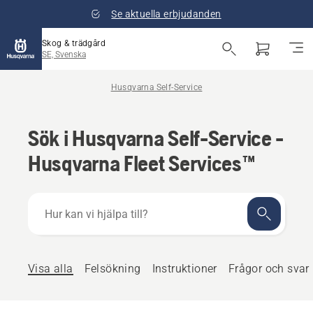
Se aktuella erbjudanden
Skog & trädgård
SE, Svenska
Husqvarna Self-Service
Sök i Husqvarna Self-Service -
Husqvarna Fleet Services™
Hur
kan
vi
hjälpa
till?
Visa alla
Felsökning
Instruktioner
Frågor och svar