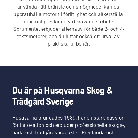
använda rätt bränsle och smörjmedel kan du 
upprätthålla motor tillförlitlighet och säkerställa 
maximal prestanda vid krävande arbete. 
Sortimentet erbjuder alternativ för både 2- och 4-
taktsmotorer, och du hittar också ett urval av 
praktiska tillbehör.
Du är på Husqvarna Skog &
Trädgård Sverige
Husqvarna grundades 1689, har en stark passion
för innovation och erbjuder professionella skogs-,
park- och trädgårdsprodukter. Prestanda och