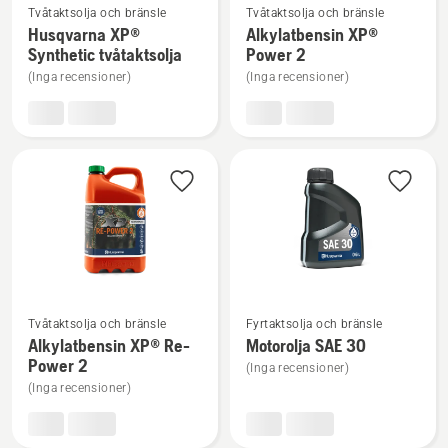
Tvåtaktsolja och bränsle
Tvåtaktsolja och bränsle
mer
mer
Husqvarna XP®
Alkylatbensin XP®
information
information
Synthetic tvåtaktsolja
Power 2
om
om
(Inga recensioner)
(Inga recensioner)
Husqvarna
Alkylatbensin
XP®
XP®
Synthetic
Power
tvåtaktsolja
2
Se
Se
Tvåtaktsolja och bränsle
Fyrtaktsolja och bränsle
mer
mer
Alkylatbensin XP® Re-
Motorolja SAE 30
information
information
Power 2
(Inga recensioner)
om
om
(Inga recensioner)
Alkylatbensin
Motorolja
XP®
SAE 30