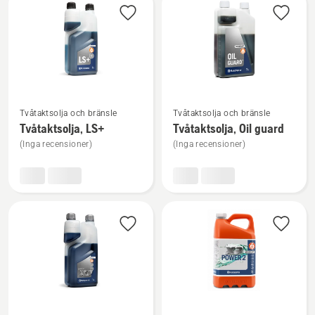
produkter
Se
Se
Tvåtaktsolja och bränsle
Tvåtaktsolja och bränsle
mer
mer
Tvåtaktsolja, LS+
Tvåtaktsolja, Oil guard
information
information
(Inga recensioner)
(Inga recensioner)
om
om
Tvåtaktsolja,
Tvåtaktsolja,
LS+
Oil
guard
Se
Se