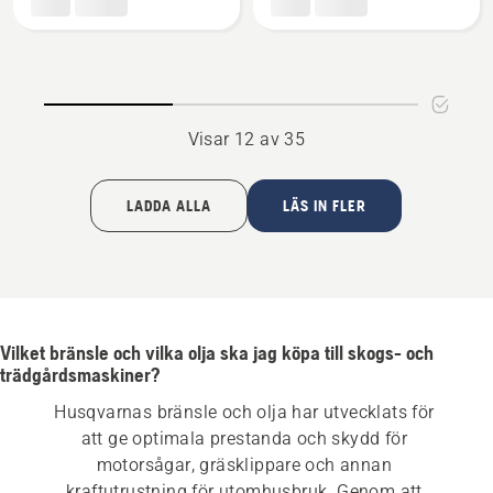
Re-
SAE 5W-
Power
30
4
Visar 12 av 35
LADDA ALLA
LÄS IN FLER
Vilket bränsle och vilka olja ska jag köpa till skogs- och
trädgårdsmaskiner?
Husqvarnas bränsle och olja har utvecklats för 
att ge optimala prestanda och skydd för 
motorsågar, gräsklippare och annan 
kraftutrustning för utomhusbruk. Genom att 