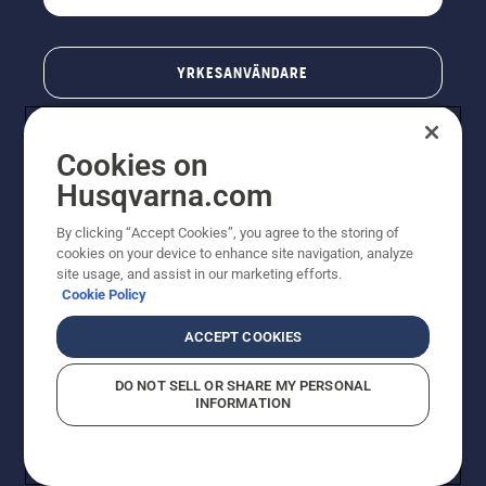
YRKESANVÄNDARE
Cookies on
Husqvarna.com
By clicking “Accept Cookies”, you agree to the storing of
cookies on your device to enhance site navigation, analyze
site usage, and assist in our marketing efforts.
Cookie Policy
© Husqvarna AB (publ). All rights reserved. Priserna
som visas är rekommenderade cirkapriser. Alla angivna
ACCEPT COOKIES
priser är rekommenderade försäljningspriser (inkl.
moms) om inte produkten är tillgänglig för direkt köp.
DO NOT SELL OR SHARE MY PERSONAL
Cookiepolicy
Användningsvillkor
Sekretessmeddelande
INFORMATION
Företagsinformation
Rapportera misstänkta överträdelser