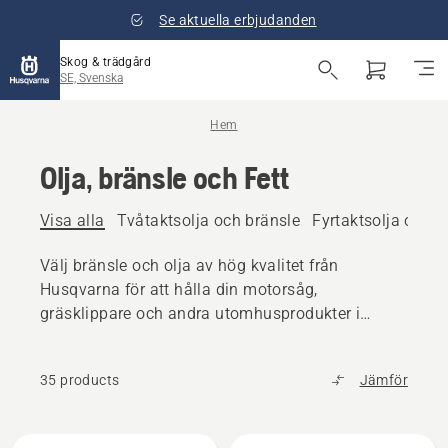
Se aktuella erbjudanden
Skog & trädgård
SE, Svenska
Hem
Olja, bränsle och Fett
Visa alla
Tvåtaktsolja och bränsle
Fyrtaktsolja och b
Välj bränsle och olja av hög kvalitet från
Husqvarna för att hålla din motorsåg,
gräsklippare och andra utomhusprodukter i
toppskick.
35 products
Jämför
Alla