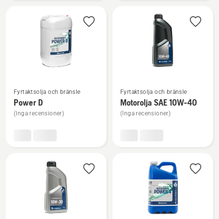
Re-
Power
2
Se
Se
Fyrtaktsolja och bränsle
Fyrtaktsolja och bränsle
mer
mer
Power D
Motorolja SAE 10W-40
information
information
(Inga recensioner)
(Inga recensioner)
om
om
Power
Motorolja
D
SAE 10W-
40