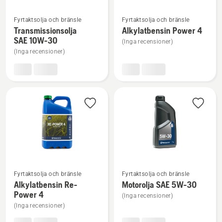
Se
Se
Fyrtaktsolja och bränsle
Fyrtaktsolja och bränsle
mer
mer
Transmissionsolja
Alkylatbensin Power 4
information
information
SAE 10W-30
(Inga recensioner)
om
om
(Inga recensioner)
Transmissionsolja
Alkylatbensin
SAE 10W-
Power
30
4
Se
Se
Fyrtaktsolja och bränsle
Fyrtaktsolja och bränsle
mer
mer
Alkylatbensin Re-
Motorolja SAE 5W-30
information
information
Power 4
(Inga recensioner)
om
om
(Inga recensioner)
Alkylatbensin
Motorolja