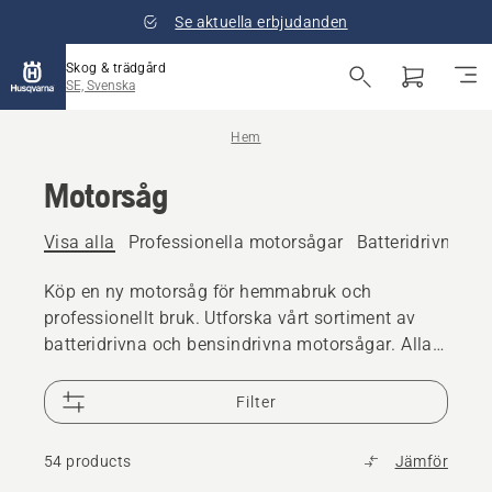
Se aktuella erbjudanden
Skog & trädgård
SE, Svenska
Hem
Motorsåg
Visa alla
Professionella motorsågar
Batteridrivna m
Köp en ny motorsåg för hemmabruk och
professionellt bruk. Utforska vårt sortiment av
batteridrivna och bensindrivna motorsågar. Alla
modeller har den effekt, prestanda och
konstruktion som du förväntar dig av
Filter
Husqvarna. Din Husqvarna-motorsåg är byggd
för åratal av pålitlig prestanda. Mer än 10 års
54 products
Jämför
tillgång
till reservdelar för motorsågar
och över