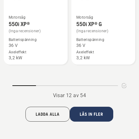
Motorsåg
Motorsåg
Se
Se
550i XP®
550i XP® G
mer
mer
(Inga recensioner)
(Inga recensioner)
information
information
Batterispänning
Batterispänning
om
om
36 V
36 V
550i
550i
Axeleffekt
Axeleffekt
XP®
XP®
3,2 kW
3,2 kW
G
Visar 12 av 54
LADDA ALLA
LÄS IN FLER