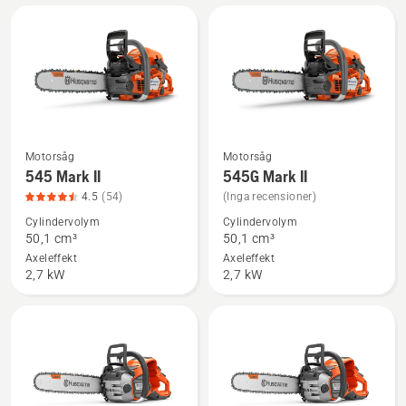
4.6
av
5
Motorsåg
Motorsåg
Se
Se
545 Mark II
545G Mark II
mer
mer
4.5
(54)
(Inga recensioner)
information
information
Cylindervolym
Cylindervolym
om
om
50,1 cm³
50,1 cm³
545
545G
Axeleffekt
Axeleffekt
Mark
Mark
2,7 kW
2,7 kW
II,
II
produktbetyg
4.5
av
5