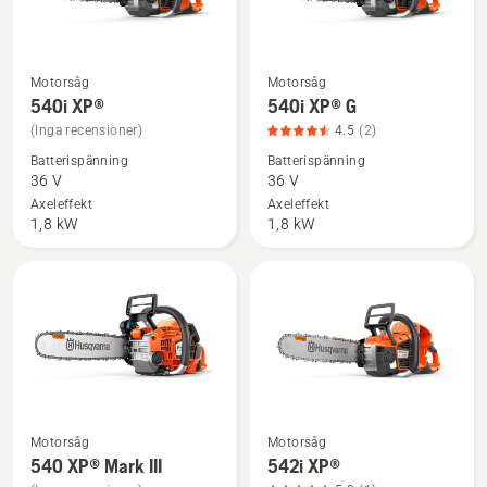
Motorsåg
Motorsåg
Se
Se
540i XP®
540i XP® G
mer
mer
(Inga recensioner)
4.5
(2)
information
information
Batterispänning
Batterispänning
om
om
36 V
36 V
540i
540i
Axeleffekt
Axeleffekt
XP®
XP®
1,8 kW
1,8 kW
G,
produktbetyg
4.5
av
5
Motorsåg
Motorsåg
Se
Se
540 XP® Mark III
542i XP®
mer
mer