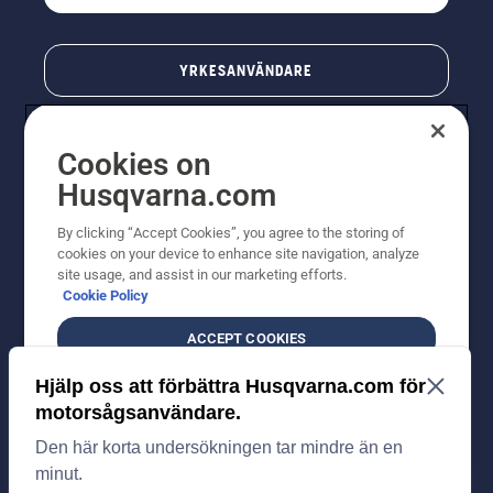
YRKESANVÄNDARE
Cookies on
Husqvarna.com
By clicking “Accept Cookies”, you agree to the storing of
cookies on your device to enhance site navigation, analyze
site usage, and assist in our marketing efforts.
Cookie Policy
© Husqvarna AB (publ). All rights reserved. Priserna
som visas är rekommenderade cirkapriser. Alla angivna
ACCEPT COOKIES
priser är rekommenderade försäljningspriser (inkl.
moms) om inte produkten är tillgänglig för direkt köp.
DO NOT SELL OR SHARE MY PERSONAL
Cookiepolicy
Användningsvillkor
Sekretessmeddelande
INFORMATION
Företagsinformation
Rapportera misstänkta överträdelser