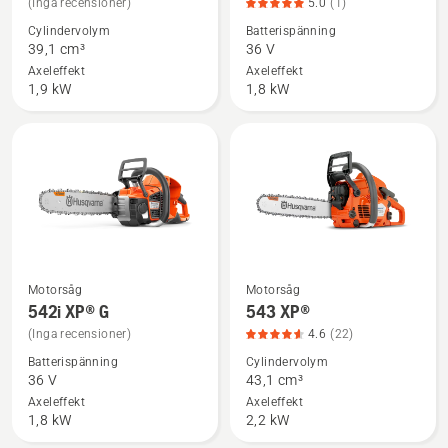
(Inga recensioner)
5.0
(1)
information
information
Cylindervolym
Batterispänning
om
om
39,1 cm³
36 V
540 XP®
542i
Axeleffekt
Axeleffekt
Mark
XP®,
1,9 kW
1,8 kW
III
produktbetyg
5
av
5
Motorsåg
Motorsåg
Se
Se
542i XP® G
543 XP®
mer
mer
(Inga recensioner)
4.6
(22)
information
information
Batterispänning
Cylindervolym
om
om
36 V
43,1 cm³
542i
543
Axeleffekt
Axeleffekt
XP®
XP®,
1,8 kW
2,2 kW
G
produktbetyg