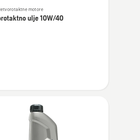
te
 četvorotaktne motore
rotaktno ulje 10W/40
taktno