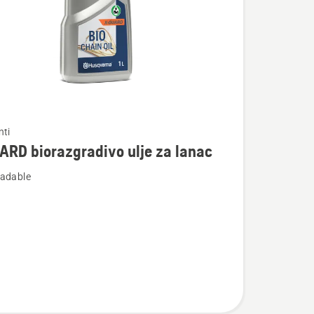
te
nti
RD biorazgradivo ulje za lanac
adable
adivo