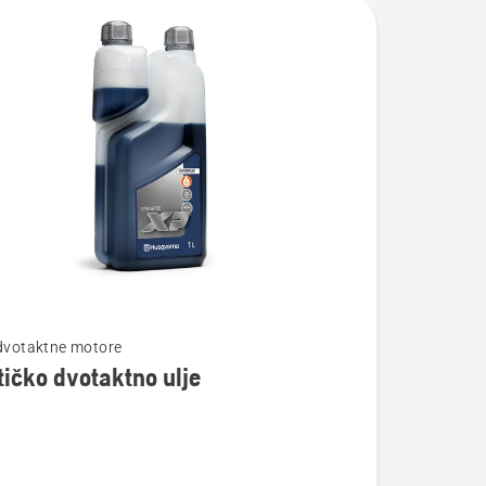
te
 dvotaktne motore
tičko dvotaktno ulje
ko