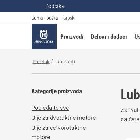
Podrška
Šuma i bašta
–
Srpski
Proizvodi
Delovi i dodaci
Us
Početak
Lubrikanti
Lub
Kategorije proizvoda
Pogledajte sve
Zahvalj
Ulje za dvotaktne motore
da ćete
Ulje za četvorotaktne
motore