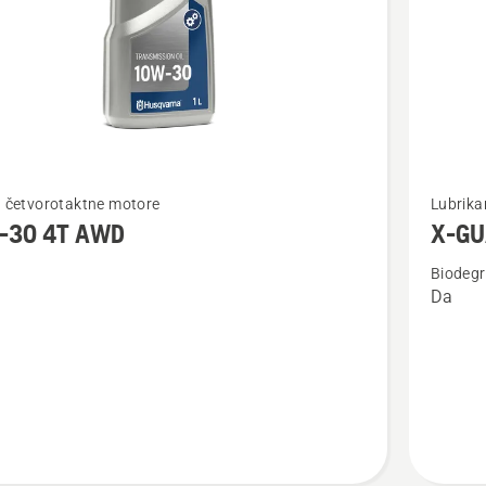
jte
Pogledaj
a četvorotaktne motore
Lubrika
više
-30 4T AWD
X-GUA
detalja
Biodegr
o
Da
X-
GUARD
biorazgr
ulje
za
lanac