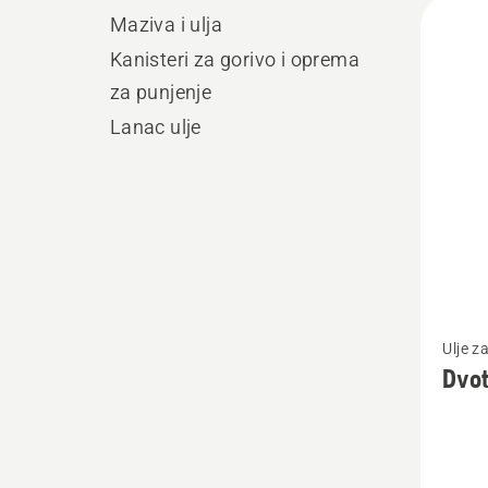
Učita
Maziva i ulja
sve
Kanisteri za gorivo i oprema
proiz
za punjenje
Lanac ulje
Pogleda
Ulje z
više
Dvot
detalja
o
Dvotak