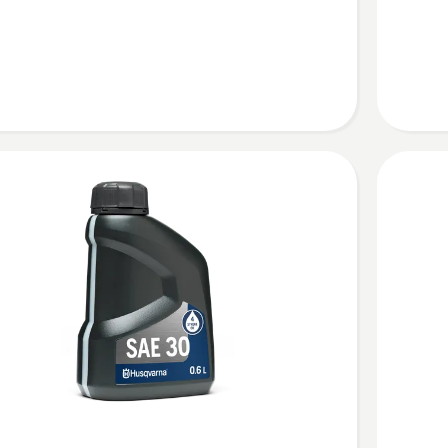
dvotakt
ulje