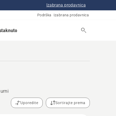
Izabrana prodavnica
Podrška
Izabrana prodavnica
istaknuto
urni
Uporedite
Sortirajte prema