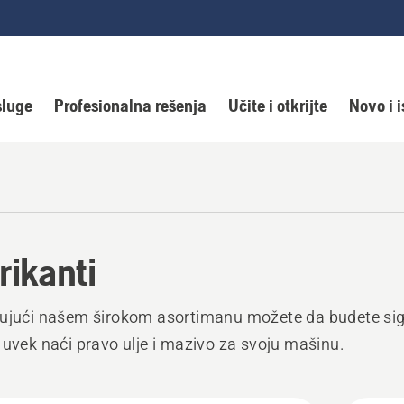
luge
Profesionalna rešenja
Učite i otkrijte
Novo i 
rikanti
ujući našem širokom asortimanu možete da budete sig
 uvek naći pravo ulje i mazivo za svoju mašinu.