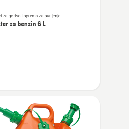
te
ri za gorivo i oprema za punjenje
ter za benzin 6 L