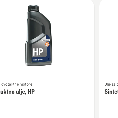
jte
vode
jte
Pogledaj
a dvotaktne motore
Ulje za
više
aktno ulje, HP
Sinte
detalja
o
tno
Sintetič