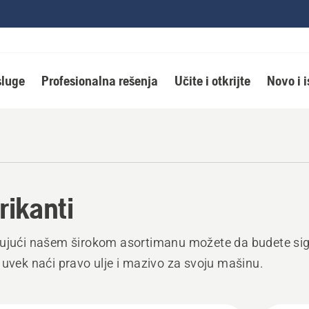
luge
Profesionalna rešenja
Učite i otkrijte
Novo i 
rikanti
ujući našem širokom asortimanu možete da budete sig
 uvek naći pravo ulje i mazivo za svoju mašinu.