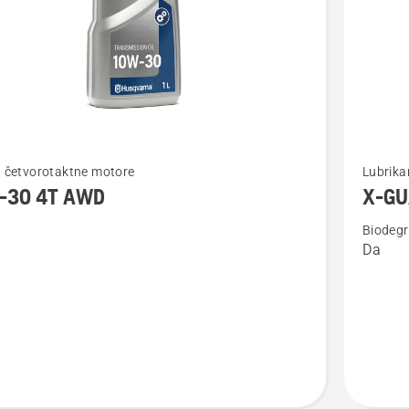
jte
Pogledaj
a četvorotaktne motore
Lubrika
više
-30 4T AWD
X-GUA
detalja
Biodegr
o
Da
X-
GUARD
biorazgr
ulje
za
lanac