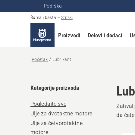
Podrška
Šuma i bašta
–
Srpski
Proizvodi
Delovi i dodaci
Us
Početak
Lubrikanti
Lub
Kategorije proizvoda
Pogledajte sve
Zahvalj
Ulje za dvotaktne motore
da ćete
Ulje za četvorotaktne
motore