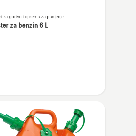
te
ri za gorivo i oprema za punjenje
ter za benzin 6 L