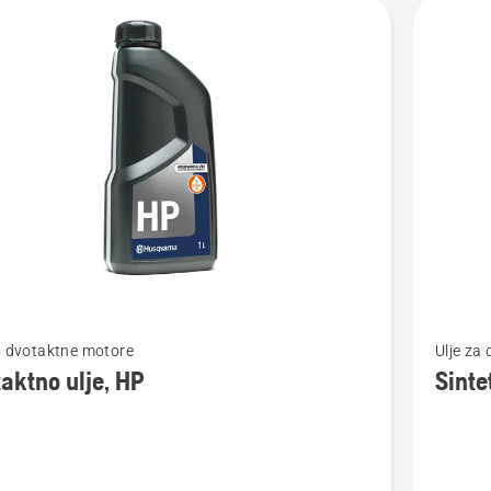
jte
vode
jte
Pogledaj
a dvotaktne motore
Ulje za
više
aktno ulje, HP
Sinte
detalja
o
tno
Sintetič