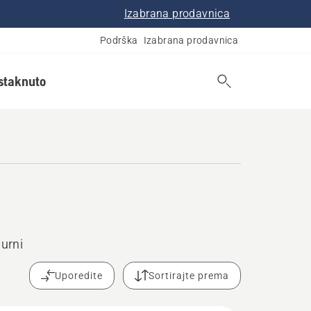
Izabrana prodavnica
Podrška
Izabrana prodavnica
istaknuto
urni
Uporedite
Sortirajte prema