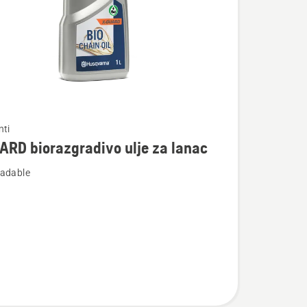
te
nti
RD biorazgradivo ulje za lanac
adable
adivo