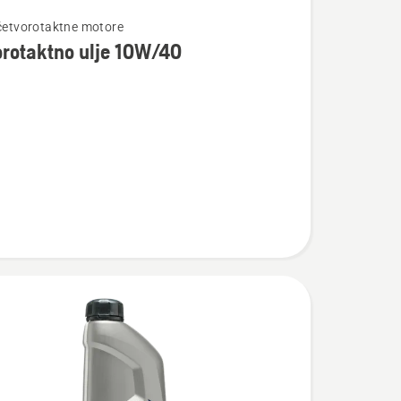
te
 četvorotaktne motore
rotaktno ulje 10W/40
taktno