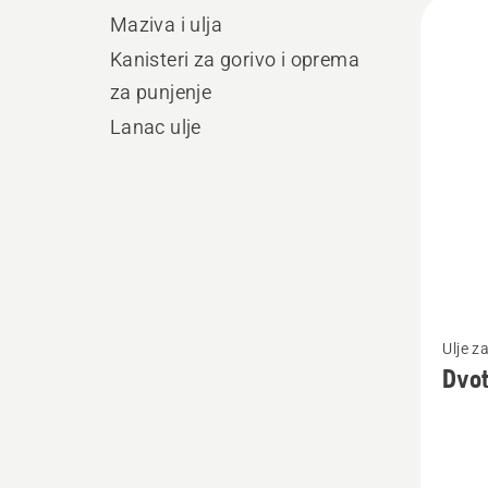
Učita
Maziva i ulja
sve
Kanisteri za gorivo i oprema
proiz
za punjenje
Lanac ulje
Pogleda
Ulje z
više
Dvot
detalja
o
Dvotak