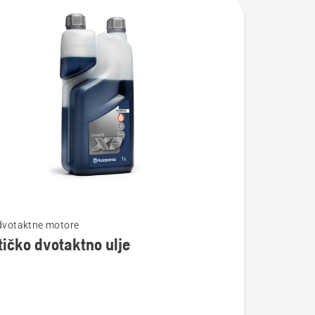
te
 dvotaktne motore
tičko dvotaktno ulje
ko