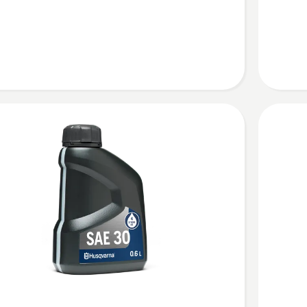
dvotakt
ulje