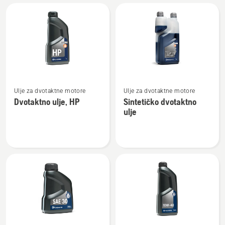
Učitajte
sve
proizvode
Pogledajte
Pogledajte
Ulje za dvotaktne motore
Ulje za dvotaktne motore
više
više
Dvotaktno ulje, HP
Sintetičko dvotaktno
detalja
detalja
ulje
o
o
Dvotaktno
Sintetičko
ulje,
dvotaktno
HP
ulje