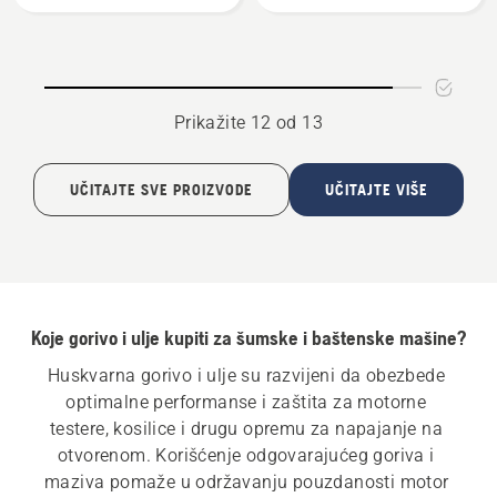
gorivo
15L
Prikažite 12 od 13
UČITAJTE SVE PROIZVODE
UČITAJTE VIŠE
Koje gorivo i ulje kupiti za šumske i baštenske mašine?
Huskvarna gorivo i ulje su razvijeni da obezbede 
optimalne performanse i zaštita za motorne 
testere, kosilice i drugu opremu za napajanje na 
otvorenom. Korišćenje odgovarajućeg goriva i 
maziva pomaže u održavanju pouzdanosti motor 