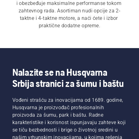
i obezbeđuje maksimalne performanse tokom 
zahtevnog rada. Asortiman nudi opcije za 2-
taktne i 4-taktne motore, a naći ćete i izbor 
praktične dodatne opreme.
Nalazite se na Husqvarna
Srbija stranici za šumu i baštu
Vođeni strašću za inovacijama od 1689. godine,
Husqvarna je proizvođač profesionalnih
proizvoda za šumu, park i baštu. Radne
karakteristike i korisnost ispunjavaju zahteve koji
se tiču bezbednosti i brige o životnoj sredini u
našim vrhunskim inovacijama, u kojima rešenja