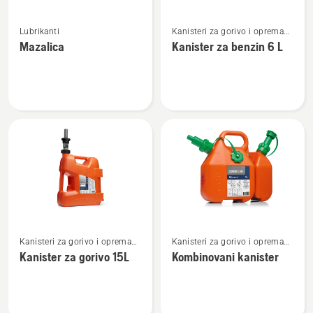
Pogledajte
Pogledajte
Lubrikanti
Kanisteri za gorivo i oprema
više
više
za punjenje
Mazalica
Kanister za benzin 6 L
detalja
detalja
o
o
Mazalica
Kanister
za
benzin
6 L
Pogledajte
Pogledajte
Kanisteri za gorivo i oprema
Kanisteri za gorivo i oprema
više
više
za punjenje
za punjenje
Kanister za gorivo 15L
Kombinovani kanister
detalja
detalja
o
o
Kanister
Kombinovani
za
kanister