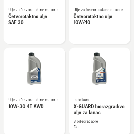
Pogledajte
Pogledajte
Ulje za četvorotaktne motore
Ulje za četvorotaktne motore
više
više
Četvorotaktno ulje
Četvorotaktno ulje
detalja
detalja
SAE 30
10W/40
o
o
Četvorotaktno
Četvorotaktno
ulje
ulje
SAE 30
10W/40
Pogledajte
Pogledajte
Ulje za četvorotaktne motore
Lubrikanti
više
više
10W-30 4T AWD
X-GUARD biorazgradivo
detalja
detalja
ulje za lanac
o
o
Biodegradable
10W-
X-
Da
30
GUARD