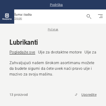
Podrška
Šuma i bašta
Srpski
Početak
Lubrikanti
Pogledajte sve
Ulje za dvotaktne motore
Ulje za čet
Zahvaljujući našem širokom asortimanu možete
da budete sigurni da ćete uvek naći pravo ulje i
mazivo za svoju mašinu.
13 proizvod
Uporedite