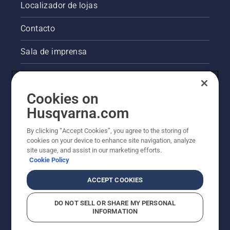
Localizador de lojas
Contacto
Sala de imprensa
Informações legais sobre o produto
Cookies on
Outros websites da Husqvarna
Husqvarna.com
A abordagem da Husqvarna à sustentabilidade
By clicking “Accept Cookies”, you agree to the storing of
cookies on your device to enhance site navigation, analyze
site usage, and assist in our marketing efforts.
Cookie Policy
ACCEPT COOKIES
DO NOT SELL OR SHARE MY PERSONAL
INFORMATION