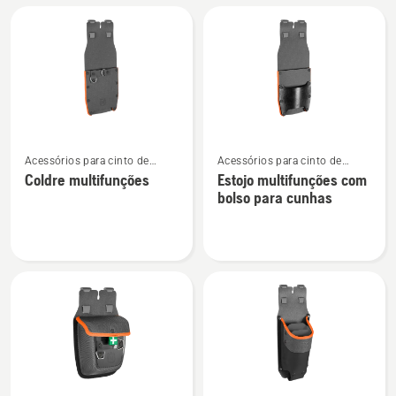
Saco
FLEXI
Ver
Ver
Acessórios para cinto de
Acessórios para cinto de
mais
mais
ferramentas
ferramentas
Coldre multifunções
Estojo multifunções com
detalhes
detalhes
bolso para cunhas
sobre
sobre
Coldre
Estojo
multifunções
multifunções
com
bolso
para
cunhas