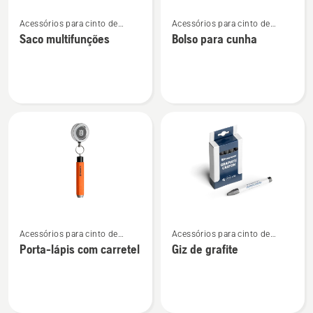
Ver
Ver
Acessórios para cinto de
Acessórios para cinto de
mais
mais
ferramentas
ferramentas
Saco multifunções
Bolso para cunha
detalhes
detalhes
sobre
sobre
Saco
Bolso
multifunções
para
cunha
Ver
Ver
Acessórios para cinto de
Acessórios para cinto de
mais
mais
ferramentas
ferramentas
Porta-lápis com carretel
Giz de grafite
detalhes
detalhes
sobre
sobre
Porta-
Giz
lápis
de