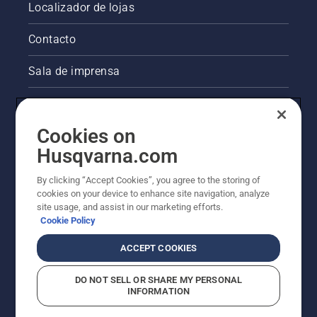
Localizador de lojas
Contacto
Sala de imprensa
Informações legais sobre o produto
Cookies on
Outros websites da Husqvarna
Husqvarna.com
A abordagem da Husqvarna à sustentabilidade
By clicking “Accept Cookies”, you agree to the storing of
cookies on your device to enhance site navigation, analyze
site usage, and assist in our marketing efforts.
Cookie Policy
ACCEPT COOKIES
DO NOT SELL OR SHARE MY PERSONAL
INFORMATION