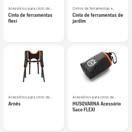
Ver
Ver
Acessórios para cinto de
Cintos de ferramentas e
mais
mais
ferramentas
acessórios
Cinto de ferramentas
Cinto de ferramentas de
detalhes
detalhes
flexi
jardim
sobre
sobre
Cinto
Cinto
de
de
ferramentas
ferramentas
flexi
de
jardim
Ver
Ver
Acessórios para cinto de
Acessórios para cinto de
mais
mais
ferramentas
ferramentas
Arnês
HUSQVARNA Acessório
detalhes
detalhes
Saco FLEXI
sobre
sobre
Arnês
HUSQVARNA
Acessório