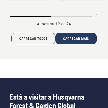
com
grafite
carretel
A mostrar 12 de 24
CARREGAR TODOS
CARREGAR MAIS
Está a visitar a Husqvarna
Forest & Garden Global