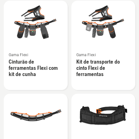
Todos
os
produtos
Ver
Ver
Gama Flexi
Gama Flexi
mais
mais
Cinturão de
Kit de transporte do
detalhes
detalhes
ferramentas Flexi com
cinto Flexi de
sobre
sobre
kit de cunha
ferramentas
Cinturão
Kit
de
de
ferramentas
transporte
Flexi
do
com
cinto
kit
Flexi
de
de
cunha
ferramentas