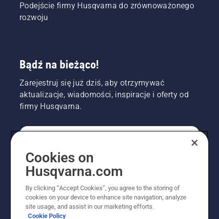
Podejście firmy Husqvarna do zrównoważonego
rozwoju
Bądź na bieżąco!
Zarejestruj się już dziś, aby otrzymywać
aktualizacje, wiadomości, inspiracje i oferty od
firmy Husqvarna.
KONSUMENT
Cookies on
Husqvarna.com
PROFESJONALISTA
By clicking “Accept Cookies”, you agree to the storing of
cookies on your device to enhance site navigation, analyze
site usage, and assist in our marketing efforts.
Cookie Policy