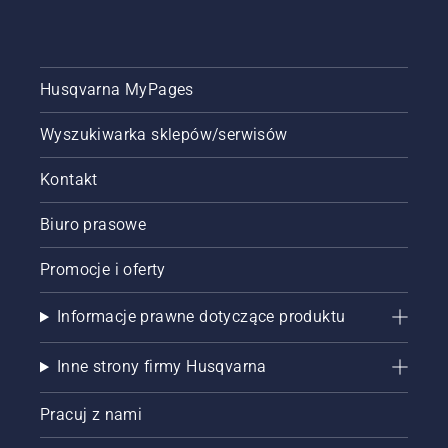
trawy.
wielu
Wystarczy
krajach.
nacisnąć
jeden
Husqvarna MyPages
przycisk
na
Wyszukiwarka sklepów/serwisów
podkaszarce,
aby
włączyć
Kontakt
lub
wyłączyć
Biuro prasowe
tryb
oszczędzania
Promocje i oferty
energii.
Informacje prawne dotyczące produktu
Inne strony firmy Husqvarna
Pracuj z nami