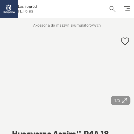
Las i ogród
PL, Polski
Akcesoria do maszyn akumulatorowych
1/3
Husqvarna Aspire™ P4A 18-