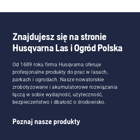
obniżenia
Urządzenia
menedżer
świetnie
i
prędkości
zasilane
ds.
się
zmniejsza
obrotowej
akumulatorowo
produktów
sprawdza
zmęczenie
głowicy
są dużo
w dziale
w
podczas
żyłkowej
mniej
urządzeń
przypadku
użytkowania,
po
wymagające
elektrycznych
narzędzi
umożliwiając
Znajdujesz się na stronie
pełnym
w tym
i
ogrodowych.
dłuższą
Husqvarna Las i Ogród Polska
otwarciu
zakresie.
akumulatorowych
Obecnie
pracę
przepustnicy,
firmy
oferujemy
bez
przy
Husqvarna.
możliwość
przerw.
jednoczesnym
Od 1689 roku firma Husqvarna oferuje
udostępniania
zachowaniu
naszych
profesjonalne produkty do prac w lasach,
momentu
urządzeń
parkach i ogrodach. Nasze nowatorskie
obrotowego,
akumulatorowych
zrobotyzowane i akumulatorowe rozwiązania
aby
poprzez
łączą w sobie wydajność, użyteczność,
użytkownik
wypożyczenie
mógł
bezpieczeństwo i dbałość o środowisko.
ich z
wydłużyć
cyfrowych
czas
domków
Poznaj nasze produkty
pracy
narzędziowych
akumulatora
o nazwie
podczas
Tools for
koszenia
You w