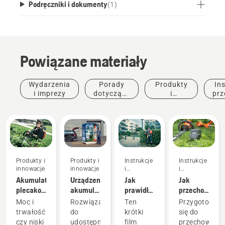
każdego akumulatora i produktu.
Podręczniki i dokumenty
(
1
)
Powiązane materiały
Wydarzenia
Porady
Produkty
Ins
i imprezy
dotyczące
i
prz
zakupu
innowacje
Produkty i
Produkty i
Instrukcje
Instrukcje
innowacje
innowacje
i
i
przewodniki
przewodniki
Akumulator
Urządzenia
Jak
Jak
plecakowy:
akumulatorowe
prawidłowo
przechowywa
Rewolucja
do
skonfigurować
akumulator
Moc i
Rozwiązanie
Ten
Przygotowują
w
udostępniania
i
Husqvarna
trwałość
do
krótki
się do
narzędziach
za
zamocować
w
czy niski
udostępniania
film
przechowywa