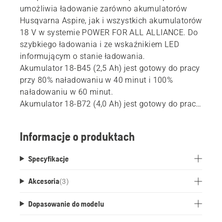
umożliwia ładowanie zarówno akumulatorów
Husqvarna Aspire, jak i wszystkich akumulatorów
18 V w systemie POWER FOR ALL ALLIANCE. Do
szybkiego ładowania i ze wskaźnikiem LED
informującym o stanie ładowania.
Akumulator 18-B45 (2,5 Ah) jest gotowy do pracy
przy 80% naładowaniu w 40 minut i 100%
naładowaniu w 60 minut.
Akumulator 18-B72 (4,0 Ah) jest gotowy do pracy
po naładowaniu do 80% w 64 minuty i do 100% w
95 minut.
Informacje o produktach
Ta ładowarka jest częścią POWER FOR ALL
ALLIANCE, jednego z największych sojuszy
Specyfikacje
wiodących producentów akumulatorów
obejmujących różne marki. Ładowarek tych
Akcesoria
(
3
)
można używać do wszystkich akumulatorów
będących częścią tego sojuszu. Oznacza to, że
Dopasowanie do modelu
nie musisz już kupować osobnej ładowarki do