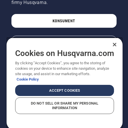
firmy Husqvarna.
KONSUMENT
PROFESJONALISTA
Cookies on Husqvarna.com
By clicking “Accept Cookies”, you agree to the storing of
cookies on your device to enhance site navigation, analyze
site usage, and assist in our marketing efforts.
Cookie Policy
ACCEPT COOKIES
© Husqvarna AB (publ). Wszelkie prawa zastrzeżone.
DO NOT SELL OR SHARE MY PERSONAL
INFORMATION
Pokazane ceny są sugerowanymi cenami detalicznymi.
Polityka w zakresie plików cookie
Warunki użytkowania
Informacja o polityce prywatności
Imprint
Strategia podatkowa
Zgłaszanie podejrzeń naruszenia przepisów