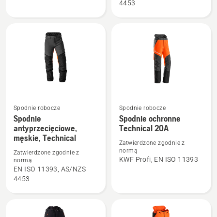
4453
damskie,
Technical
Spodnie robocze
Spodnie robocze
Zobacz
Zobacz
Spodnie
Spodnie ochronne
więcej
więcej
antyprzecięciowe,
Technical 20A
szczegółów
szczegółów
męskie, Technical
Zatwierdzone zgodnie z
o
o
normą
Zatwierdzone zgodnie z
Spodnie
Spodnie
KWF Profi, EN ISO 11393
normą
EN ISO 11393, AS/NZS
antyprzecięciowe,
ochronne
4453
męskie,
Technical
Technical
20A