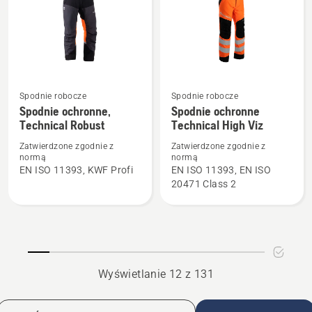
Zobacz
Zobacz
Spodnie robocze
Spodnie robocze
Spodnie ochronne,
Spodnie ochronne
więcej
więcej
Technical Robust
Technical High Viz
szczegółów
szczegółów
o
o
Zatwierdzone zgodnie z
Zatwierdzone zgodnie z
normą
normą
Spodnie
Spodnie
EN ISO 11393, KWF Profi
EN ISO 11393, EN ISO
ochronne,
ochronne
20471 Class 2
Technical
Technical
Robust
High
Viz
Wyświetlanie 12 z 131