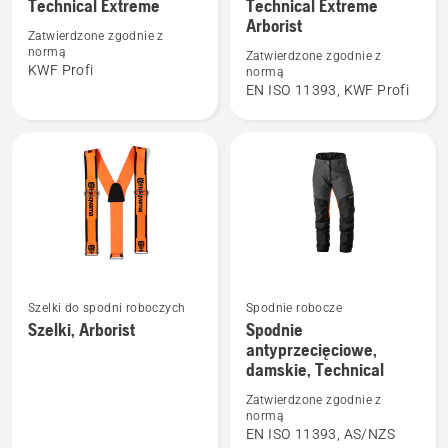
Technical Extreme
Technical Extreme
szczegółów
szczegółów
Arborist
o
o
Zatwierdzone zgodnie z
normą
Zatwierdzone zgodnie z
Kurtka
Spodnie
KWF Profi
normą
do
ochronne,
EN ISO 11393, KWF Profi
prac
Technical
leśnych,
Extreme
Technical
Arborist
Extreme
Szelki do spodni roboczych
Spodnie robocze
Zobacz
Zobacz
Szelki, Arborist
Spodnie
więcej
więcej
antyprzecięciowe,
szczegółów
szczegółów
damskie, Technical
o
o
Zatwierdzone zgodnie z
Szelki,
Spodnie
normą
EN ISO 11393, AS/NZS
Arborist
antyprzecięciowe,