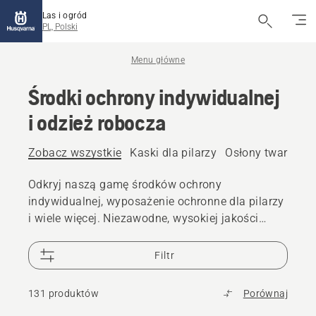
Las i ogród
PL, Polski
Menu główne
Środki ochrony indywidualnej
i odzież robocza
Zobacz wszystkie
Kaski dla pilarzy
Osłony twarzy i 
Odkryj naszą gamę środków ochrony
indywidualnej, wyposażenie ochronne dla pilarzy
i wiele więcej. Niezawodne, wysokiej jakości
rozwiązania zapewniają gotowość do każdego
wyzwania.
Filtr
131 produktów
Porównaj