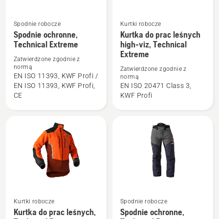
Spodnie robocze
Kurtki robocze
Zobacz
Zobacz
Spodnie ochronne,
Kurtka do prac leśnych
więcej
więcej
Technical Extreme
high-viz, Technical
szczegółów
szczegółów
Extreme
Zatwierdzone zgodnie z
o
o
normą
Zatwierdzone zgodnie z
Spodnie
Kurtka
EN ISO 11393, KWF Profi /
normą
EN ISO 11393, KWF Profi,
EN ISO 20471 Class 3,
ochronne,
do
CE
KWF Profi
Technical
prac
Extreme
leśnych
high-
viz,
Technical
Extreme
Zobacz
Zobacz
Kurtki robocze
Spodnie robocze
Kurtka do prac leśnych,
Spodnie ochronne,
więcej
więcej