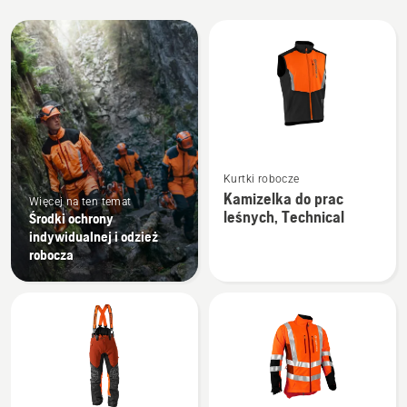
Wszystkie
produkty
Zobacz
Kurtki robocze
więcej
Kamizelka do prac
Więcej na ten temat
szczegółów
leśnych, Technical
Środki ochrony
o
indywidualnej i odzież
Kamizelka
robocza
do
prac
leśnych,
Technical